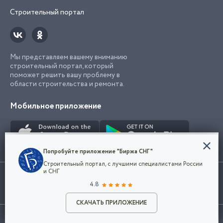
Строительный портал
Мы представляем вашему вниманию
строительный портал, который
поможет решить вашу проблему в
области строительства и ремонта.
Мобильное приложение
Конфиденциальность
Попробуйте приложение "Биржа СНГ"
Мы используем файлы cookie, чтобы сделать
Строительный портал, с лучшими специалистами России
наш сайт удобным для каждого
Использование сайта, в том числе подача объявлений, означает
и СНГ
пользователя. Оставаясь на сайте,
ОК
согласие с
пользовательским соглашением
. Все логотипы и торговые
4.8
вы соглашаетесь
марки представленные на сайте являются собственностью их
с
Политикой конфиденциальности компании
владельца.
Разместить объявление
и принимаете условия использования cookie.
СКАЧАТЬ ПРИЛОЖЕНИЕ
©2026
Биржа СНГ