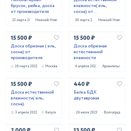
брусок, рейка, доска
влажности( ель,
от производителя
сосна) от
производителя
22 марта 2022
Нижний Новгород
30 марта 2022
Нижний Новгород
15 500 ₽
15 500 ₽
Доска обрезная ( ель,
Доска обрезная
сосна) от
естестеенной
производителя
влажности
26 марта 2022
Москва
6 апреля 2022
Архангельск
15 500 ₽
440 ₽
Доска естественной
Балка БДК
влажности( ель,
двутавровая
сосна).
3 апреля 2022
Калуга
26 июля 2023
Волгоград
2 000 ₽
13 500 ₽