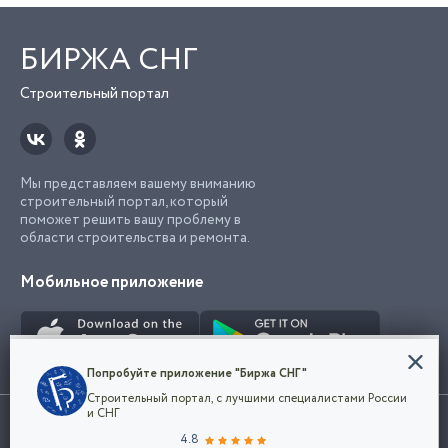
БИРЖА СНГ
Строительный портал
Мы представляем вашему вниманию
строительный портал, который
поможет решить вашу проблему в
области строительства и ремонта.
Мобильное приложение
Конфиденциальность
Попробуйте приложение "Биржа СНГ"
Мы используем файлы cookie, чтобы сделать
Строительный портал, с лучшими специалистами России
наш сайт удобным для каждого
Использование сайта, в том числе подача объявлений, означает
и СНГ
пользователя. Оставаясь на сайте,
ОК
согласие с
пользовательским соглашением
. Все логотипы и торговые
4.8
вы соглашаетесь
марки представленные на сайте являются собственностью их