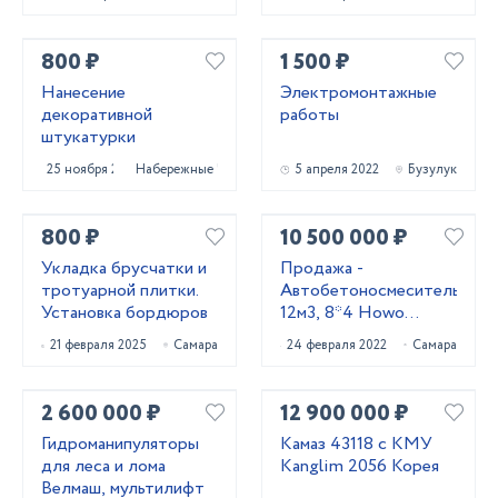
800 ₽
1 500 ₽
Нанесение
Электромонтажные
декоративной
работы
штукатурки
25 ноября 2025
Набережные Челны
5 апреля 2022
Бузулук
800 ₽
10 500 000 ₽
Укладка брусчатки и
Продажа -
тротуарной плитки.
Автобетоносмеситель
Установка бордюров
12м3, 8*4 Howo
HW76
21 февраля 2025
Самара
24 февраля 2022
Самара
2 600 000 ₽
12 900 000 ₽
Гидроманипуляторы
Камаз 43118 с КМУ
для леса и лома
Kanglim 2056 Корея
Велмаш, мультилифт