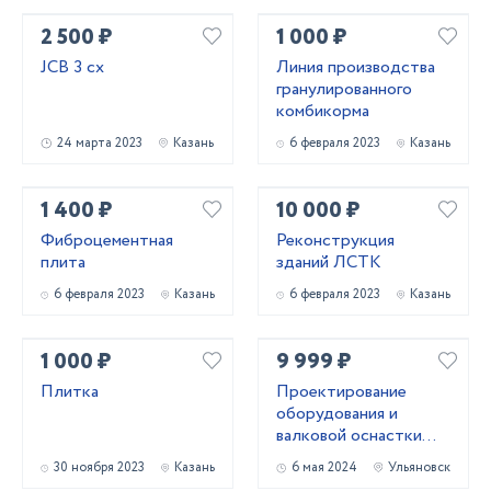
2 500 ₽
1 000 ₽
JCB 3 cx
Линия производства
гранулированного
комбикорма
24 марта 2023
Казань
6 февраля 2023
Казань
1 400 ₽
10 000 ₽
Фиброцементная
Реконструкция
плита
зданий ЛСТК
6 февраля 2023
Казань
6 февраля 2023
Казань
1 000 ₽
9 999 ₽
Плитка
Проектирование
оборудования и
валковой оснастки
для профилирования
30 ноября 2023
Казань
6 мая 2024
Ульяновск
металла