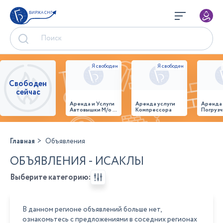
БИРЖА СНГ
Свободен
сейчас
Аренда и Услуги
Аренда услуги
Аренда
Автовышки М/о г.
Компрессора
Погрузч
Домодедово
26,28,32 место
Главная
Объявления
ОБЪЯВЛЕНИЯ - ИСАКЛЫ
Выберите категорию:
В данном регионе объявлений больше нет,
ознакомьтесь с предложениями в соседних регионах