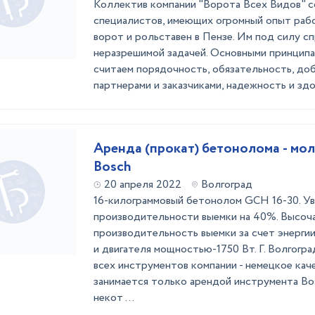
Коллектив компании "Ворота Всех Видов" с
специалистов, имеющих огромный опыт раб
ворот и рольставен в Пензе. Им под силу сп
неразрешимой задачей. Основными принцип
считаем порядочность, обязательность, до
партнерами и заказчиками, надежность и здор
Аренда (прокат) бетонолома - мо
Bosch
20 апреля 2022
Волгоград
16-килограммовый бетонолом GCH 16-30. У
производительности выемки на 40%. Высоч
производительность выемки за счет энерги
и двигателя мощностью-1750 Вт. Г. Волгогра
всех инструментов компании - немецкое кач
занимается только арендой инструмента Bos
некот ...