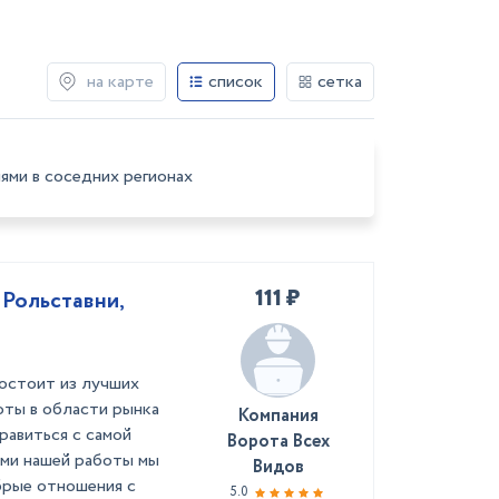
на карте
список
сетка
ями в соседних регионах
111 ₽
 Рольставни,
остоит из лучших
оты в области рынка
Компания
равиться с самой
Ворота Всех
ами нашей работы мы
Видов
брые отношения с
5.0