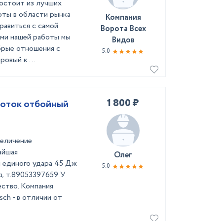
остоит из лучших
оты в области рынка
Компания
равиться с самой
Ворота Всех
ами нашей работы мы
Видов
брые отношения с
5.0
овый к ...
1 800 ₽
лоток отбойный
величение
айшая
Олег
и единого удара 45 Дж
5.0
д. т.89053397659 У
ество. Компания
ch - в отличии от