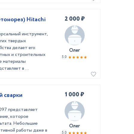
2 000 ₽
етонорез) Hitachi
версальный инструмент,
угих твердых
йства делает его
Олег
нтных и строительных
5.0
е материалы
ставляет в ...
1 000 ₽
й сварки
097 представляет
ание, которое
льтата. Небольшие
Олег
тивной работы даже в
5.0