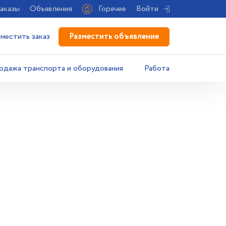
аказы
Объявления
Горячее
Войти
Разместить объявление
зместить заказ
одажа транспорта и оборудования
Работа