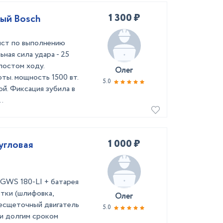
1 300 ₽
ный Bosch
ист по выполнению
ная сила удара - 25
лостом ходу.
Олег
ы. мощность 1500 вт.
5.0
й. Фиксация зубила в
.
1 000 ₽
 угловая
 GWS 180-LI + батарея
тки (шлифовка,
Олег
Бесщеточный двигатель
5.0
и долгим сроком