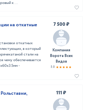
овый к ...
7 500 ₽
ции на откатные
установки откатных
плектующих, в который
Компания
орячекатаной стали на
Ворота Всех
ря чему обеспечивается
Видов
х60х3.5мм -
5.0
111 ₽
 Рольставни,