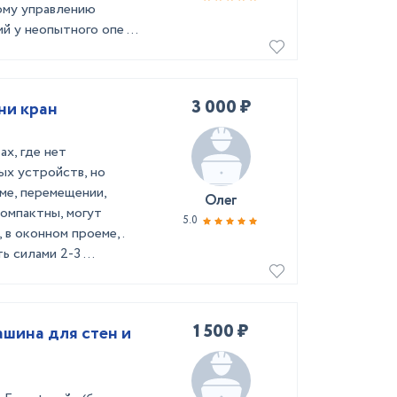
ому управлению
 у неопытного опе ...
3 000 ₽
ни кран
х, где нет
ых устройств, но
ме, перемещении,
Олег
компактны, могут
5.0
 в оконном проеме,.
 силами 2-3 ...
1 500 ₽
шина для стен и