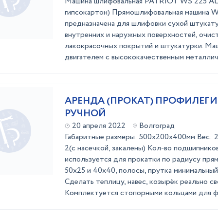
Машина шлифовальная PATRIOT WS 225 AL E
гипсокартон) Прямошлифовальная машина 
предназначена для шлифовки сухой штукату
внутренних и наружных поверхностей, очист
лакокрасочных покрытий и штукатурки. Ма
двигателем с высококачественным металличе
АРЕНДА (ПРОКАТ) ПРОФИЛЕГИ
РУЧНОЙ
20 апреля 2022
Волгоград
Габаритные размеры: 500х200х400мм Вес: 2
2(с насечкой, закалены) Кол-во подшипнико
используется для прокатки по радиусу пря
50х25 и 40х40, полосы, прутка минимальный 
Сделать теплицу, навес, козырёк реально св
Комплектуется стопорными кольцами для фи