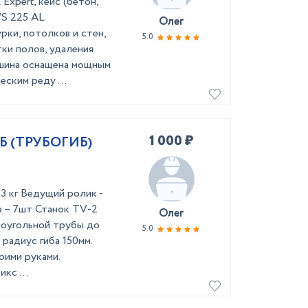
xpert, кейс (бетон,
WS 225 AL
Олег
рки, потолков и стен,
5.0
ки полов, удаления
шина оснащена мощным
ским реду ...
1 000 ₽
Б (ТРУБОГИБ)
3 кг Ведущий ролик -
в – 7шт Станок TV-2
Олег
моугольной трубы до
5.0
радиус гиба 150мм.
оими руками.
кс ...