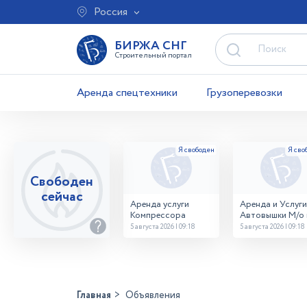
Россия
БИРЖА СНГ
Строительный портал
Аренда спецтехники
Грузоперевозки
Свободен
сейчас
Аренда услуги
Аренда и Услуги
Компрессора
Автовышки М/о г
Домодедово
5 августа 2026 | 09:18
5 августа 2026 | 09:18
26,28,32 место
Главная
Объявления