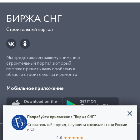
БИРЖА СНГ
Строительный портал
Мы представляем вашему вниманию
строительный портал, который
поможет решить вашу проблему в
области строительства и ремонта.
Мобильное приложение
Конфиденциальность
Попробуйте приложение "Биржа СНГ"
Мы используем файлы cookie, чтобы сделать
Строительный портал, с лучшими специалистами России
наш сайт удобным для каждого
Использование сайта, в том числе подача объявлений, означает
и СНГ
пользователя. Оставаясь на сайте,
ОК
согласие с
пользовательским соглашением
. Все логотипы и торговые
4.8
вы соглашаетесь
марки представленные на сайте являются собственностью их