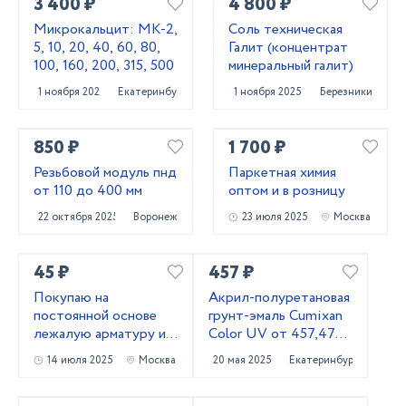
3 400 ₽
4 800 ₽
Микрокальцит: МК-2,
Соль техническая
5, 10, 20, 40, 60, 80,
Галит (концентрат
100, 160, 200, 315, 500
минеральный галит)
1 ноября 2025
Екатеринбург
1 ноября 2025
Березники
850 ₽
1 700 ₽
Резьбовой модуль пнд
Паркетная химия
от 110 до 400 мм
оптом и в розницу
22 октября 2025
Воронеж
23 июля 2025
Москва
45 ₽
457 ₽
Покупаю на
Акрил-полуретановая
постоянной основе
грунт-эмаль Cumixan
лежалую арматуру и
Color UV от 457,47
металлопрокат!
рублей
14 июля 2025
Москва
20 мая 2025
Екатеринбург
Самовывоз