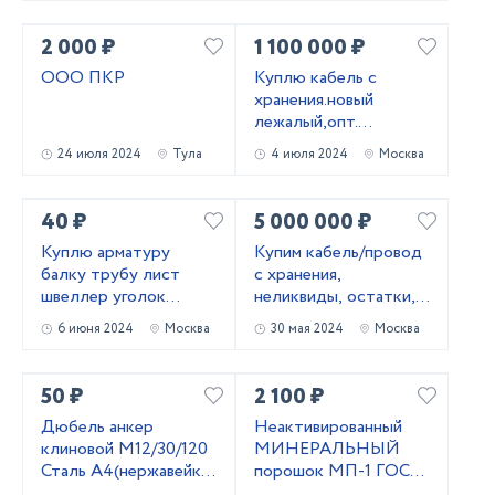
оголовьем
2 000 ₽
1 100 000 ₽
ООО ПКР
Kyплю кабель c
хранения.новый
лежалый,опт.
Неликвиды
24 июля 2024
Тула
4 июля 2024
Москва
40 ₽
5 000 000 ₽
Куплю арматуру
Купим кабель/провод
балку трубу лист
с хранения,
швеллер уголок
неликвиды, остатки,
лежалый
новый.
6 июня 2024
Москва
30 мая 2024
Москва
металлопрокат
50 ₽
2 100 ₽
Дюбель анкер
Неактивированный
клиновой М12/30/120
МИНЕРАЛЬНЫЙ
Сталь А4(нержавейка)
порошок МП-1 ГОСТ
Фирма WURTH
52129-03 и МП-2