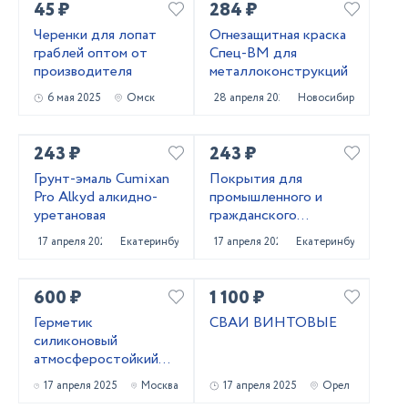
45 ₽
284 ₽
Черенки для лопат
Огнезащитная краска
граблей оптом от
Спец-ВМ для
производителя
металлоконструкций
6 мая 2025
Омск
28 апреля 2025
Новосибирск
243 ₽
243 ₽
Грунт-эмаль Cumixan
Покрытия для
Pro Alkyd алкидно-
промышленного и
уретановая
гражданского
строительства от
17 апреля 2025
Екатеринбург
17 апреля 2025
Екатеринбург
поставщика
CUMIXAN
600 ₽
1 100 ₽
Герметик
СВАИ ВИНТОВЫЕ
силиконовый
атмocфеpocтoйкий
(черный) 600 мл
17 апреля 2025
Москва
17 апреля 2025
Орел