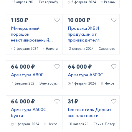
13 апреля 2024
Екатеринбург
5 февраля 2024
Рязань
ГОСТ 32761-14
1 150 ₽
10 000 ₽
Минеральный
Продажа ЖБИ
порошок
продукции от
неактивированный
производителя
МП-1 ГОСТ 52129-03
5 февраля 2024
Элиста
2 февраля 2024
Сафоново
и МП-2 ГОСТ 32761-
14
64 000 ₽
64 000 ₽
Арматура А800
Арматура А500С
1 февраля 2024
Электроугли
1 февраля 2024
Чехов
64 000 ₽
31 ₽
Арматура А500С
Геотекстиль Дорнит
бухта
все плотности
1 февраля 2024
Чехов
31 января 2024
Санкт-Петербург