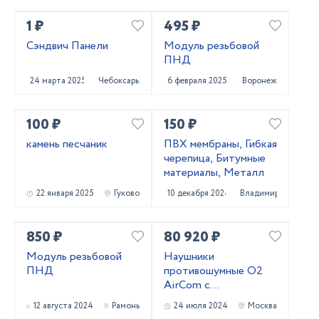
1 ₽
495 ₽
Сэндвич Панели
Модуль резьбовой
ПНД
24 марта 2025
Чебоксары
6 февраля 2025
Воронеж
100 ₽
150 ₽
камень песчаник
ПВХ мембраны, Гибкая
черепица, Битумные
материалы, Металл
22 января 2025
Гуково
10 декабря 2024
Владимир
850 ₽
80 920 ₽
Модуль резьбовой
Наушники
ПНД
противошумные O2
AirCom с
радиосвязью со
12 августа 2024
Рамонь
24 июля 2024
Москва
стандартным