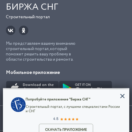
БИРЖА СНГ
Строительный портал
Мы представляем вашему вниманию
строительный портал, который
поможет решить вашу проблему в
области строительства и ремонта.
Мобильное приложение
Конфиденциальность
Попробуйте приложение "Биржа СНГ"
Мы используем файлы cookie, чтобы сделать
Строительный портал, с лучшими специалистами России
наш сайт удобным для каждого
Использование сайта, в том числе подача объявлений, означает
и СНГ
пользователя. Оставаясь на сайте,
ОК
согласие с
пользовательским соглашением
. Все логотипы и торговые
4.8
вы соглашаетесь
марки представленные на сайте являются собственностью их
с
Политикой конфиденциальности компании
владельца.
Разместить объявление
и принимаете условия использования cookie.
СКАЧАТЬ ПРИЛОЖЕНИЕ