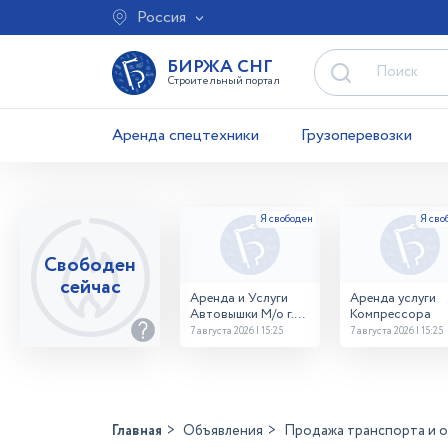
Россия
БИРЖА СНГ
Строительный портал
Аренда спецтехники
Грузоперевозки
Свободен
сейчас
Аренда и Услуги
Аренда услуги
Автовышки М/о г.
Компрессора
Домодедово
7 августа 2026 | 15:25
7 августа 2026 | 15:25
26,28,32 место
Главная
Объявления
Продажа транспорта и 