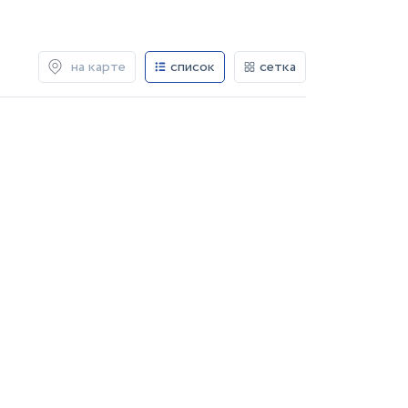
на карте
список
сетка