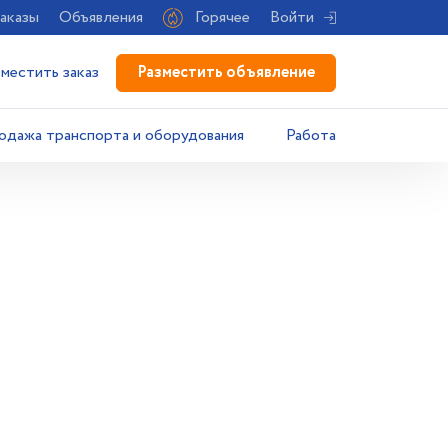
аказы
Объявления
Горячее
Войти
Разместить объявление
зместить заказ
одажа транспорта и оборудования
Работа