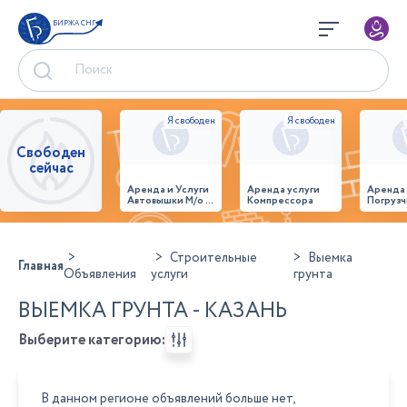
БИРЖА СНГ
Свободен
сейчас
Аренда и Услуги
Аренда услуги
Аренда
Автовышки М/о г.
Компрессора
Погрузч
Домодедово
26,28,32 место
Строительные
Выемка
Главная
Объявления
услуги
грунта
ВЫЕМКА ГРУНТА - КАЗАНЬ
Выберите категорию:
В данном регионе объявлений больше нет,