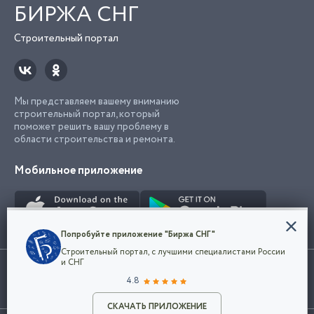
БИРЖА СНГ
Строительный портал
Мы представляем вашему вниманию
строительный портал, который
поможет решить вашу проблему в
области строительства и ремонта.
Мобильное приложение
Конфиденциальность
Попробуйте приложение "Биржа СНГ"
Мы используем файлы cookie, чтобы сделать
Строительный портал, с лучшими специалистами России
наш сайт удобным для каждого
Использование сайта, в том числе подача объявлений, означает
и СНГ
пользователя. Оставаясь на сайте,
ОК
согласие с
пользовательским соглашением
. Все логотипы и торговые
4.8
вы соглашаетесь
марки представленные на сайте являются собственностью их
с
Политикой конфиденциальности компании
владельца.
Разместить объявление
и принимаете условия использования cookie.
СКАЧАТЬ ПРИЛОЖЕНИЕ