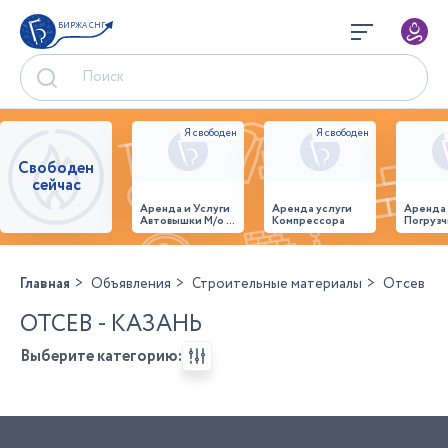
БИРЖА СНГ
Свободен
сейчас
Аренда и Услуги
Аренда услуги
Аренда
Автовышки М/о г.
Компрессора
Погрузч
Домодедово
26,28,32 место
Главная
Объявления
Строительные материалы
Отсев
ОТСЕВ - КАЗАНЬ
Выберите категорию: