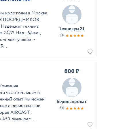
ми молотками в Москве
 БЕЗ ПОСРЕДНИКОВ.
. Надежная техника.
Техникум 21
4/7! Нал., б/нал.,
5.0
Комплектующие: -
 ...
800 ₽
Компания
ги частным лицам и
ленный опыт мы можем
Беринапрокат
ние с минимальными
5.0
соров АIRCAST :
450 л\мин рес ...