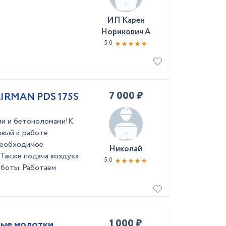
ИП Карен
Норикович А
5.0
7 000 ₽
AIRMAN PDS 175S
ми и бетоноломами!К
овый к работе
необходимое
Николай
 Также подача воздуха
5.0
аботы. Работаем
1 000 ₽
ные молотки