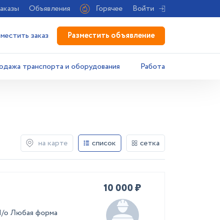
аказы
Объявления
Горячее
Войти
Разместить объявление
зместить заказ
одажа транспорта и оборудования
Работа
на карте
список
сетка
10 000 ₽
М/о Любая форма