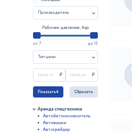
Производитель
Рабочее давление, бар
от
7
до
15
Тип цены:
Показать
4
Сбросить
Аренда спецтехники
Автобетоносмеситель
Автовышки
Автогрейдер