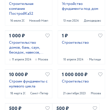
Строительная
Устройство
компания
фундамента под дом
ПостройКа52
16 июля 2025
Нижний Новгород
13 мая 2024
Домодедово
1 000 ₽
1 ₽
Строительство
Строительство
домов, бань, саун,
беседок, навесов,
террас, фундаментов
11 апреля 2024
Москва
10 апреля 2024
Мытищи
10 000 ₽
1 000 000 ₽
Строим фундаменты с
Строительство
нулевого цикла
18 марта 2024
Санкт-Петербург
21 сентября 2023
Москва
500 ₽
500 ₽