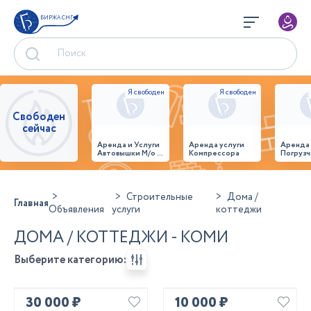
БИРЖА СНГ
Свободен
сейчас
Аренда и Услуги
Аренда услуги
Аренда
Автовышки М/о г.
Компрессора
Погрузч
Домодедово
26,28,32 место
Строительные
Дома /
Главная
Объявления
услуги
коттеджи
ДОМА / КОТТЕДЖИ - КОМИ
Выберите категорию:
30 000 ₽
10 000 ₽