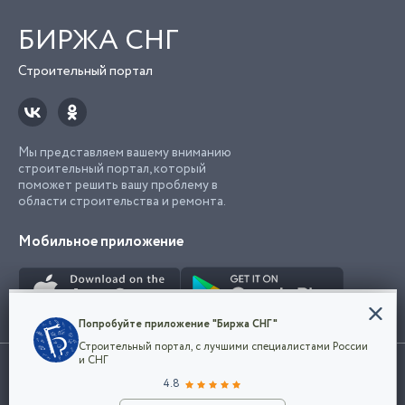
БИРЖА СНГ
Строительный портал
Мы представляем вашему вниманию
строительный портал, который
поможет решить вашу проблему в
области строительства и ремонта.
Мобильное приложение
Конфиденциальность
Попробуйте приложение "Биржа СНГ"
Мы используем файлы cookie, чтобы сделать
Строительный портал, с лучшими специалистами России
наш сайт удобным для каждого
Использование сайта, в том числе подача объявлений, означает
и СНГ
пользователя. Оставаясь на сайте,
ОК
согласие с
пользовательским соглашением
. Все логотипы и торговые
4.8
вы соглашаетесь
марки представленные на сайте являются собственностью их
с
Политикой конфиденциальности компании
владельца.