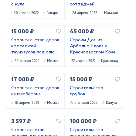
с нуля
коттеджей
30 апреля 2022
Ангарск
25 апреля 2022
Магадан
15 000 ₽
45 000 ₽
Строительство домов
Строим Дом из
коттеджей
Арболит Блока в
таунхаусов под ключ
Краснодарском Крае
г Москве МО
25 апреля 2022
Москва
22 апреля 2022
Краснодар
Качество сроки
гарантируем цена
догово
17 000 ₽
15 000 ₽
Строительство домов
Строительство
из газобетона
срубов.
18 апреля 2022
Москва
5 апреля 2022
Калуга
3 597 ₽
100 000 ₽
Строительство
Строительство
деревянных домов от
водоемов, укрепление