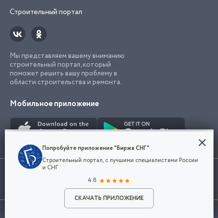
Строительный портал
Мы представляем вашему вниманию
строительный портал, который
поможет решить вашу проблему в
области строительства и ремонта.
Мобильное приложение
Конфиденциальность
Попробуйте приложение "Биржа СНГ"
Мы используем файлы cookie, чтобы сделать
Строительный портал, с лучшими специалистами России
наш сайт удобным для каждого
Использование сайта, в том числе подача объявлений, означает
и СНГ
пользователя. Оставаясь на сайте,
ОК
согласие с
пользовательским соглашением
. Все логотипы и торговые
4.8
вы соглашаетесь
марки представленные на сайте являются собственностью их
с
Политикой конфиденциальности компании
владельца.
Разместить объявление
и принимаете условия использования cookie.
СКАЧАТЬ ПРИЛОЖЕНИЕ
©2026
Биржа СНГ