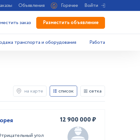
аказы
Объявления
Горячее
Войти
Разместить объявление
зместить заказ
одажа транспорта и оборудования
Работа
на карте
список
сетка
12 900 000 ₽
Корея
Отрицательный угол