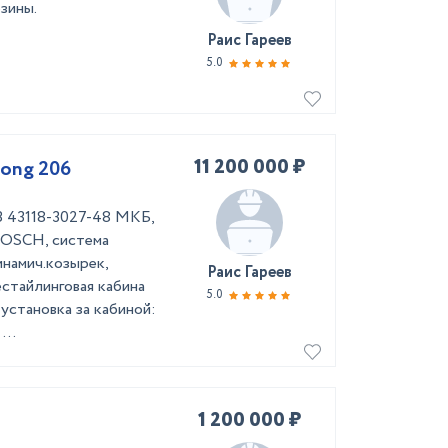
зины.
Раис Гареев
5.0
11 200 000 ₽
ong 206
З 43118-3027-48 МКБ,
BOSCH, система
инамич.козырек,
Раис Гареев
стайлинговая кабина
5.0
установка за кабиной:
...
1 200 000 ₽