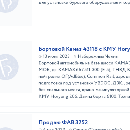
для установки бурового оборудования и кор
Бортовой Камаз 43118 с КМУ Hory
13 июня 2023
Набережные Челны
Бортовой автомобиль на базе шасси КАМА
МОБ, дв. КАМАЗ 667.511-300 (Е-5), ТНВД 
нейтрализ. ОГ(AdBlue), Common Rail, аэрод
подготовка под установку УВЭОС, ДЗК. , ре
без спального места, крано-манипуляторной 
КМУ Horyong 206. Длина борта 6100. Техни 
Продаю ФАВ 3252
4 мая 2023
Сургут (Самарская обл.)