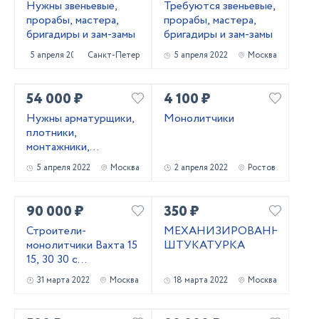
Нужны звеньевые,
Требуются звеньевые,
прорабы, мастера,
прорабы, мастера,
бригадиры и зам-замы
бригадиры и зам-замы
5 апреля 2022
Санкт-Петербург
5 апреля 2022
Москва
54 000 ₽
4 100 ₽
Нужны арматурщики,
Монолитчики
плотники,
монтажники,
сварщики, бетонщики,
5 апреля 2022
Москва
2 апреля 2022
Ростов
стропальщики,
разнорабочие ...
90 000 ₽
350 ₽
Строители-
МЕХАНИЗИРОВАННАЯ
монолитчики Вахта 15
ШТУКАТУРКА
15, 30 30 с
проживанием,
31 марта 2022
Москва
18 марта 2022
Москва
питанием