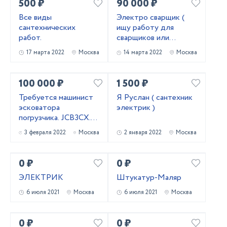
500 ₽
90 000 ₽
Все виды
Электро сварщик (
сантехнических
ищу работу для
работ.
сварщиков или
водителя )
17 марта 2022
Москва
14 марта 2022
Москва
100 000 ₽
1 500 ₽
Требуется машинист
Я Руслан ( сантехник
эсковатора
электрик )
погрузчика. JCB3CX.
Зарплата. 100000₽
3 февраля 2022
Москва
2 января 2022
Москва
0 ₽
0 ₽
ЭЛЕКТРИК
Штукатур-Маляр
6 июля 2021
Москва
6 июля 2021
Москва
0 ₽
0 ₽