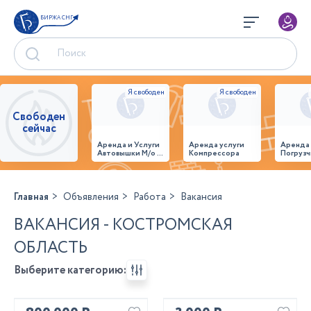
БИРЖА СНГ
Свободен
сейчас
Аренда и Услуги
Аренда услуги
Аренда
Автовышки М/о г.
Компрессора
Погрузч
Домодедово
26,28,32 место
Главная
Объявления
Работа
Вакансия
ВАКАНСИЯ - КОСТРОМСКАЯ
ОБЛАСТЬ
Выберите категорию: