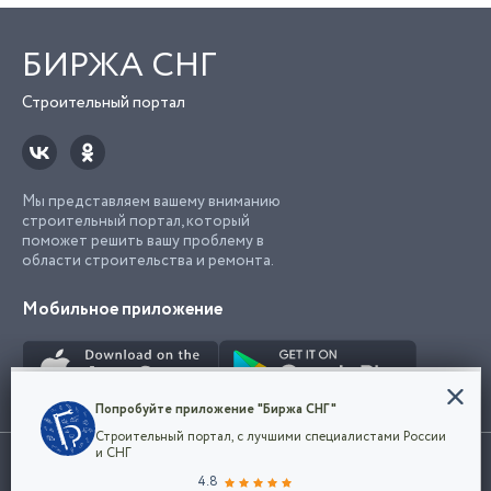
БИРЖА СНГ
Строительный портал
Мы представляем вашему вниманию
строительный портал, который
поможет решить вашу проблему в
области строительства и ремонта.
Мобильное приложение
Конфиденциальность
Попробуйте приложение "Биржа СНГ"
Мы используем файлы cookie, чтобы сделать
Строительный портал, с лучшими специалистами России
наш сайт удобным для каждого
Использование сайта, в том числе подача объявлений, означает
и СНГ
пользователя. Оставаясь на сайте,
ОК
согласие с
пользовательским соглашением
. Все логотипы и торговые
4.8
вы соглашаетесь
марки представленные на сайте являются собственностью их