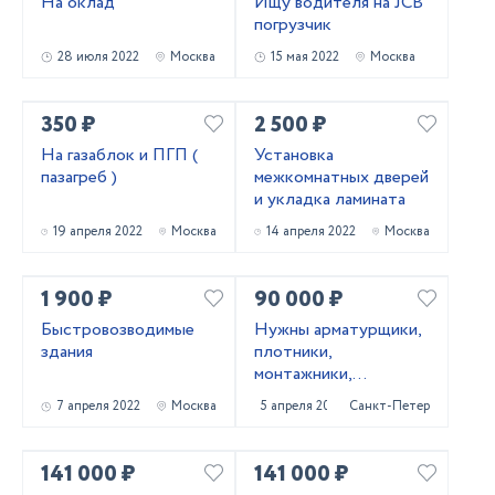
На оклад
Ищу водителя на JCB
погрузчик
28 июля 2022
Москва
15 мая 2022
Москва
350 ₽
2 500 ₽
На газаблок и ПГП (
Установка
пазагреб )
межкомнатных дверей
и укладка ламината
19 апреля 2022
Москва
14 апреля 2022
Москва
1 900 ₽
90 000 ₽
Быстровозводимые
Нужны арматурщики,
здания
плотники,
монтажники,
сварщики, бетонщики,
7 апреля 2022
Москва
5 апреля 2022
Санкт-Петербург
стропальщики,
разнорабочие ...
141 000 ₽
141 000 ₽