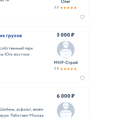
ласти
Олег
5.0
5 000 ₽
их грузов
 собственный парк
 на Юго-востоке
МНР-Строй
5.0
6 000 ₽
Шебень, асфальт, везём
тирую .Работаем Москва