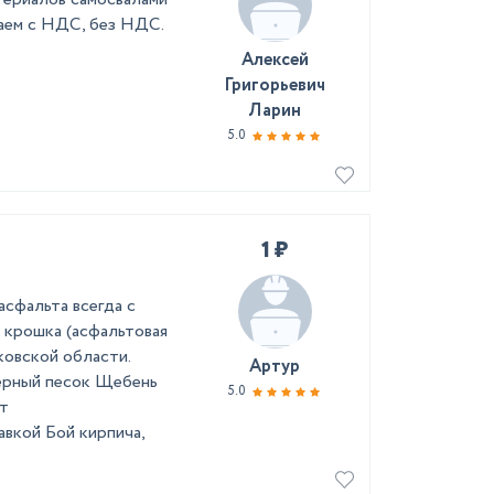
ботаем с НДС, без НДС.
Алексей
Григорьевич
Ларин
5.0
1 ₽
асфальта всегда с
 крошка (асфальтовая
ковской области.
Артур
ерный песок Щебень
5.0
нт
вкой Бой кирпича,