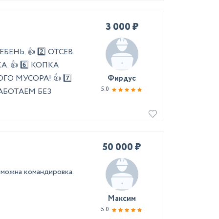
3 000 ₽
ЕНЬ. 👍 2️⃣ ОТСЕВ.
КА. 👍 6️⃣ КОПКА
О МУСОРА! 👍 7️⃣
Фирдус
5.0
АБОТАЕМ БЕЗ
50 000 ₽
зможна командировка.
Максим
5.0