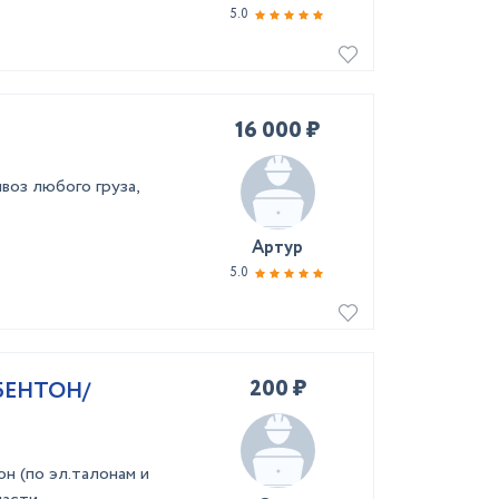
5.0
16 000 ₽
воз любого груза,
Артур
5.0
200 ₽
БЕНТОН/
н (по эл.талонам и