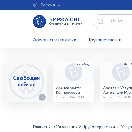
Россия
БИРЖА СНГ
Строительный портал
Аренда спецтехники
Грузоперевозки
Свободен
сейчас
Аренда услуги
Аренда и Услуги
Компрессора
Автовышки М/о г
Домодедово
5 августа 2026 | 09:18
5 августа 2026 | 09:18
26,28,32 место
Главная
Объявления
Грузоперевозки
Услуг