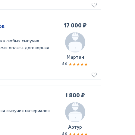
17 000 ₽
ов
вка любых сыпучих
амаз оплата договорная
Мартин
5.0
1 800 ₽
вка сыпучих материалов
Артур
5.0