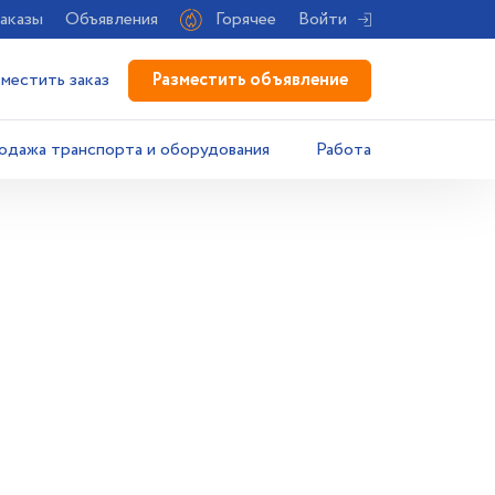
аказы
Объявления
Горячее
Войти
Разместить объявление
зместить заказ
одажа транспорта и оборудования
Работа