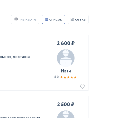
на карте
список
сетка
2 600 ₽
вывоз, доставка.
Иван
5.0
2 500 ₽
териалов самосвалами