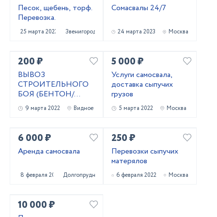
Песок, щебень, торф.
Сомасвалы 24/7
Перевозка.
25 марта 2023
Звенигород
24 марта 2023
Москва
200 ₽
5 000 ₽
ВЫВОЗ
Услуги самосвала,
СТРОИТЕЛЬНОГО
доставка сыпучих
БОЯ (БЕНТОН/
грузов
КИРПИЧ/СКОЛ)
9 марта 2022
Видное
5 марта 2022
Москва
6 000 ₽
250 ₽
Аренда самосвала
Перевозки сыпучих
матерялов
8 февраля 2022
Долгопрудный
6 февраля 2022
Москва
10 000 ₽