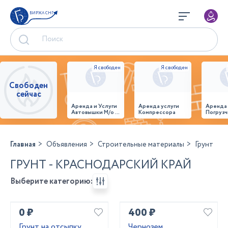
БИРЖА СНГ
Свободен
сейчас
Аренда и Услуги
Аренда услуги
Аренда
Автовышки М/о г.
Компрессора
Погрузч
Домодедово
26,28,32 место
Главная
Объявления
Строительные материалы
Грунт
ГРУНТ - КРАСНОДАРСКИЙ КРАЙ
Выберите категорию:
0 ₽
400 ₽
Грунт на отсыпку
Чернозем