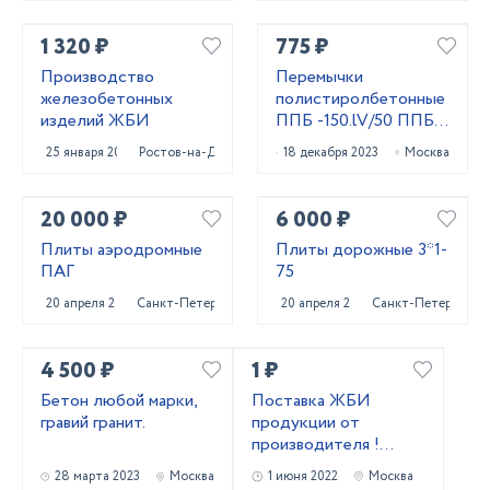
1 320 ₽
775 ₽
Производство
Перемычки
железобетонных
полистиролбетонные
изделий ЖБИ
ППБ -150.lV/50 ППБ
-180.l/50 ППБ
25 января 2024
Ростов-на-Дону
18 декабря 2023
Москва
-180lV/50 Д400
20 000 ₽
6 000 ₽
Плиты аэродромные
Плиты дорожные 3*1-
ПАГ
75
20 апреля 2023
Санкт-Петербург
20 апреля 2023
Санкт-Петербург
4 500 ₽
1 ₽
Бетон любой марки,
Поставка ЖБИ
гравий гранит.
продукции от
производителя !
Лучшие цены!
28 марта 2023
Москва
1 июня 2022
Москва