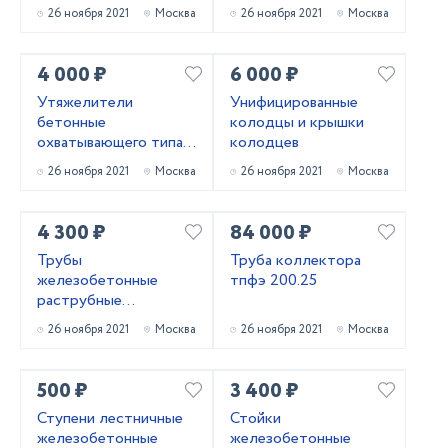
УБОм
26 ноября 2021
Москва
26 ноября 2021
Москва
4 000 ₽
6 000 ₽
Утяжелители
Унифицированные
бетонные
колодцы и крышки
охватывающего типа
колодцев
УБО
26 ноября 2021
Москва
26 ноября 2021
Москва
4 300 ₽
84 000 ₽
Трубы
Труба коллектора
железобетонные
тпфэ 200.25
раструбные
безнапорные
26 ноября 2021
Москва
26 ноября 2021
Москва
армированные
ГОСТ6482-2011
500 ₽
3 400 ₽
Ступени лестничные
Стойки
железобетонные
железобетонные