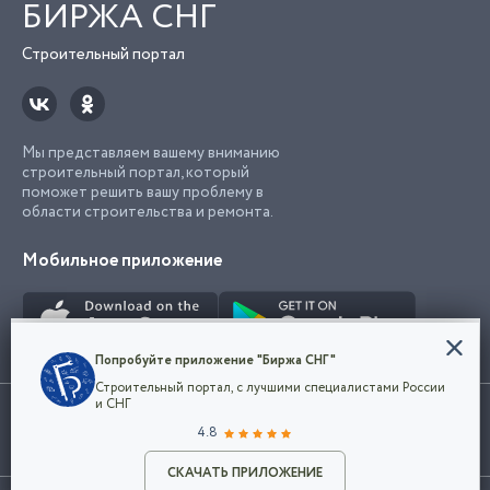
БИРЖА СНГ
Строительный портал
Мы представляем вашему вниманию
строительный портал, который
поможет решить вашу проблему в
области строительства и ремонта.
Мобильное приложение
Конфиденциальность
Попробуйте приложение "Биржа СНГ"
Мы используем файлы cookie, чтобы сделать
Строительный портал, с лучшими специалистами России
наш сайт удобным для каждого
Использование сайта, в том числе подача объявлений, означает
и СНГ
пользователя. Оставаясь на сайте,
ОК
согласие с
пользовательским соглашением
. Все логотипы и торговые
4.8
вы соглашаетесь
марки представленные на сайте являются собственностью их
с
Политикой конфиденциальности компании
владельца.
Разместить объявление
и принимаете условия использования cookie.
СКАЧАТЬ ПРИЛОЖЕНИЕ