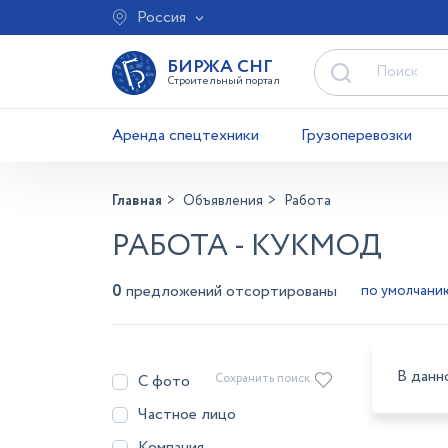
Россия
БИРЖА СНГ
Строительный портал
Аренда спецтехники
Грузоперевозки
Главная
Объявления
Работа
РАБОТА - КУКМОД
0
предложений отсортированы
В данн
С фото
Сохранить поиск
Частное лицо
Компания