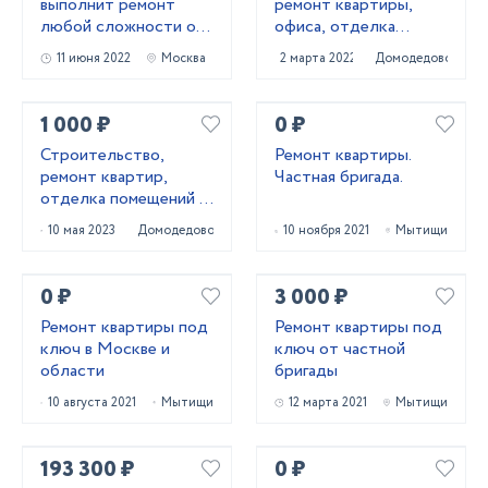
выполнит ремонт
ремонт квартиры,
любой сложности от
офиса, отделка
косметики до
коттеджа
11 июня 2022
Москва
2 марта 2022
Домодедово
капитального.
1 000 ₽
0 ₽
Строительство,
Ремонт квартиры.
ремонт квартир,
Частная бригада.
отделка помещений и
другие строительные
10 мая 2023
Домодедово
10 ноября 2021
Мытищи
работы
0 ₽
3 000 ₽
Ремонт квартиры под
Ремонт квартиры под
ключ в Москве и
ключ от частной
области
бригады
10 августа 2021
Мытищи
12 марта 2021
Мытищи
193 300 ₽
0 ₽