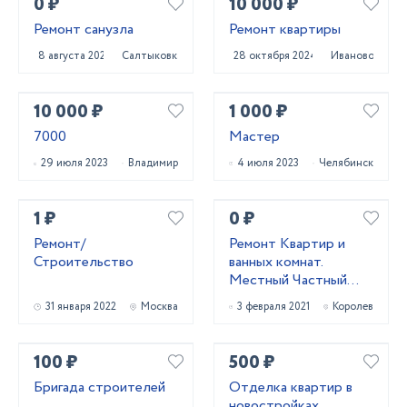
0 ₽
10 000 ₽
Ремонт санузла
Ремонт квартиры
8 августа 2021
Салтыковка
28 октября 2024
Иваново
10 000 ₽
1 000 ₽
7000
Мастер
29 июля 2023
Владимир
4 июля 2023
Челябинск
1 ₽
0 ₽
Ремонт/
Ремонт Квартир и
Строительство
ванных комнат.
Местный Частный
Мастер. Щёлково,
31 января 2022
Москва
3 февраля 2021
Королев
Королёв, Мытищи
100 ₽
500 ₽
Бригада строителей
Отделка квартир в
новостройках