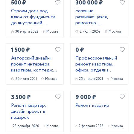
500 ₽
300 000 ₽
Строим дома под
Успешно-
ключ от фундамента
развивающаяся,
до внутренней
ремонтно-
отделки.
строительная
30 марта 2022
Москва
2 июля 2024
Москва
компания Брусника
1 500 ₽
0 ₽
Авторский дизайн-
Профессиональный
проект интерьера
ремонт квартиры,
квартиры, коттеджа,
офиса, отделка
офиса.
коттеджа
26 июня 2021
Москва
25 апреля 2021
Москва
3 500 ₽
9 000 ₽
Ремонт квартир,
Ремонт квартир
дизайн проект в
подарок
23 декабря 2020
Москва
2 февраля 2022
Москва