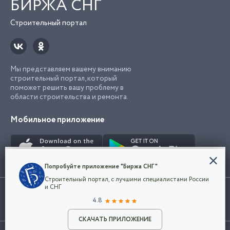
БИРЖА СНГ
Строительный портал
Мы представляем вашему вниманию
строительный портал, который
поможет решить вашу проблему в
области строительства и ремонта.
Мобильное приложение
Конфиденциальность
Попробуйте приложение "Биржа СНГ"
Мы используем файлы cookie, чтобы сделать
Строительный портал, с лучшими специалистами России
наш сайт удобным для каждого
Использование сайта, в том числе подача объявлений, означает
и СНГ
пользователя. Оставаясь на сайте,
ОК
согласие с
пользовательским соглашением
. Все логотипы и торговые
4.8
вы соглашаетесь
марки представленные на сайте являются собственностью их
с
Политикой конфиденциальности компании
владельца.
Разместить объявление
и принимаете условия использования cookie.
СКАЧАТЬ ПРИЛОЖЕНИЕ