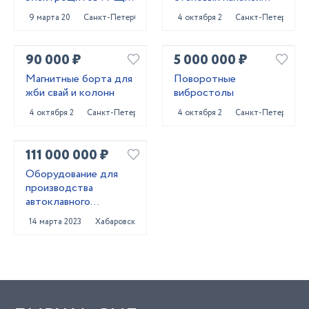
АВР, ВРУ, ЩО,ЩЭ,
ЖБИ
9 марта 2023
Санкт-Петербург
4 октября 2024
Санкт-Петербург
ЩУ...
90 000 ₽
5 000 000 ₽
Магнитные борта для
Поворотные
жби свай и колонн
вибростолы
4 октября 2024
Санкт-Петербург
4 октября 2024
Санкт-Петербург
111 000 000 ₽
Оборудование для
производства
автоклавного
газобетона
14 марта 2023
Хабаровск