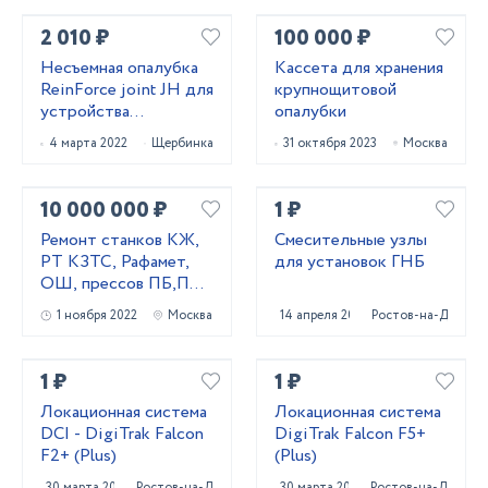
2 010 ₽
100 000 ₽
Несъемная опалубка
Кассета для хранения
ReinForce joint JH для
крупнощитовой
устройства
опалубки
промышленных
4 марта 2022
Щербинка
31 октября 2023
Москва
бетонных полов
10 000 000 ₽
1 ₽
Ремонт станков КЖ,
Смесительные узлы
РТ КЗТС, Рафамет,
для установок ГНБ
ОШ, прессов ПБ,ПА,
ПО, домкратов
1 ноября 2022
Москва
14 апреля 2022
Ростов-на-Дону
1 ₽
1 ₽
Локационная система
Локационная система
DCI - DigiTrak Falcon
DigiTrak Falcon F5+
F2+ (Plus)
(Plus)
30 марта 2023
Ростов-на-Дону
30 марта 2023
Ростов-на-Дону