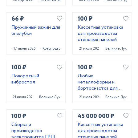
66 ₽
100 ₽
Пружинный зажим для
Кассетная установка
опалубки
для производства
стеновых панелей
17 июля 2025
Краснодар
21 июля 2023
Великие Луки
100 ₽
100 ₽
Поворотный
Любые
вибростол
металлоформы и
бортоснастка для
ваших ЖБИ от «М-
21 июля 2023
Великие Луки
21 июля 2023
Великие Луки
Конструктор»
100 ₽
45 000 000 ₽
Сборка и
Кассетная установка
производство
для производства
электрощитов ГРЩ,
стеновых панелей