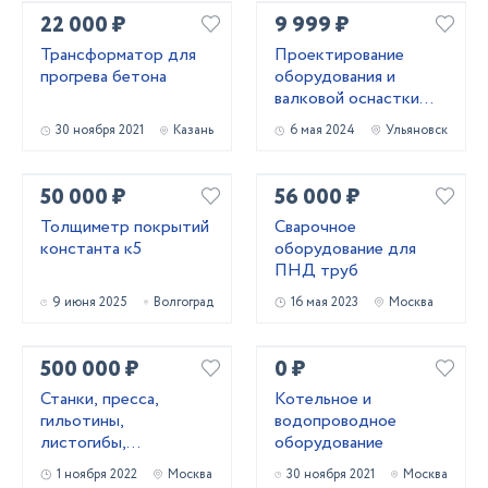
22 000 ₽
9 999 ₽
Трансформатор для
Проектирование
прогрева бетона
оборудования и
валковой оснастки
для профилирования
30 ноября 2021
Казань
6 мая 2024
Ульяновск
металла
50 000 ₽
56 000 ₽
Толщиметр покрытий
Сварочное
константа к5
оборудование для
ПНД труб
9 июня 2025
Волгоград
16 мая 2023
Москва
500 000 ₽
0 ₽
Станки, пресса,
Котельное и
гильотины,
водопроводное
листогибы,
оборудование
трубогибы, вальцы,
1 ноября 2022
Москва
30 ноября 2021
Москва
молоты