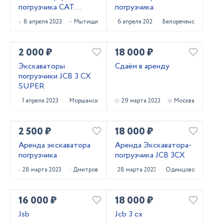
погрузчика CAT
погрузчика.
Трактора в отличном
8 апреля 2023
Мытищи
6 апреля 2023
Белореченск
состоянии
2 000 ₽
18 000 ₽
Экскаваторы
Сдаём в аренду
погрузчики JCB 3 CX
SUPER
1 апреля 2023
Моршанск
29 марта 2023
Москва
2 500 ₽
18 000 ₽
Аренда экскаватора
Аренда Экскаватора-
погрузчика
погрузчика JCB 3CX
28 марта 2023
Дмитров
28 марта 2023
Одинцово
16 000 ₽
18 000 ₽
Jsb
Jcb 3 cx