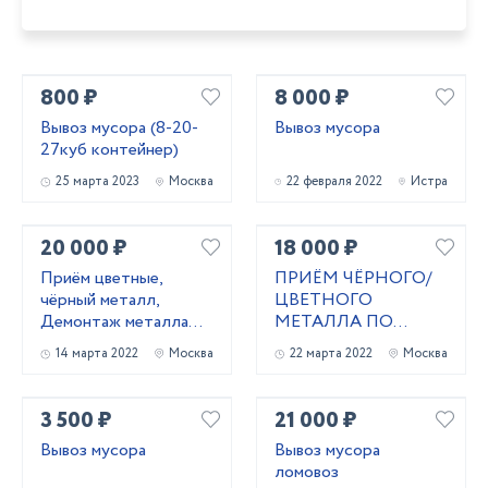
800 ₽
8 000 ₽
Вывоз мусора (8-20-
Вывоз мусора
27куб контейнер)
25 марта 2023
Москва
22 февраля 2022
Истра
20 000 ₽
18 000 ₽
Приём цветные,
ПРИЁМ ЧЁРНОГО/
чёрный металл,
ЦВЕТНОГО
Демонтаж металла
МЕТАЛЛА ПО
конструкции
ВЫСОКОЙ ЦЕНЕ
14 марта 2022
Москва
22 марта 2022
Москва
3 500 ₽
21 000 ₽
Вывоз мусора
Вывоз мусора
ломовоз