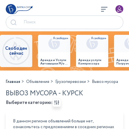
БИРЖА СНГ
Свободен
сейчас
Аренда и Услуги
Аренда услуги
Аренда
Автовышки М/о г.
Компрессора
Погрузч
Домодедово
26,28,32 место
Главная
Объявления
Грузоперевозки
Вывоз мусора
ВЫВОЗ МУСОРА - КУРСК
Выберите категорию:
В данном регионе объявлений больше нет,
ознакомьтесь с предложениями в соседних регионах