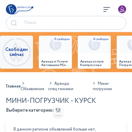
БИРЖА СНГ
Свободен
сейчас
Аренда и Услуги
Аренда услуги
Аренда
Автовышки М/о г.
Компрессора
Погрузч
Домодедово
26,28,32 место
Аренда
Мини-
Главная
Объявления
спецтехники
погрузчик
МИНИ-ПОГРУЗЧИК - КУРСК
Выберите категорию:
В данном регионе объявлений больше нет,