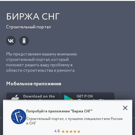
БИРЖА СНГ
Строительный портал
Мы представляем вашему вниманию
строительный портал, который
поможет решить вашу проблему в
области строительства и ремонта.
Мобильное приложение
Конфиденциальность
Попробуйте приложение "Биржа СНГ"
Мы используем файлы cookie, чтобы сделать
Строительный портал, с лучшими специалистами России
наш сайт удобным для каждого
Использование сайта, в том числе подача объявлений, означает
и СНГ
пользователя. Оставаясь на сайте,
ОК
согласие с
пользовательским соглашением
. Все логотипы и торговые
4.8
вы соглашаетесь
марки представленные на сайте являются собственностью их