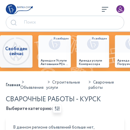
БИРЖА СНГ
Свободен
сейчас
Аренда и Услуги
Аренда услуги
Аренда
Автовышки М/о г.
Компрессора
Погрузч
Домодедово
26,28,32 место
Строительные
Сварочные
Главная
Объявления
услуги
работы
СВАРОЧНЫЕ РАБОТЫ - КУРСК
Выберите категорию:
В данном регионе объявлений больше нет,