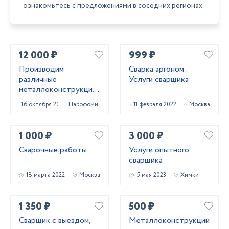
ознакомьтесь с предложениями в соседних регионах
12 000 ₽
999 ₽
Производим
Сварка аргоном .
различные
Услуги сварщика
металлоконструкции
для дома и бизнеса
16 октября 2024
Нарофоминск
11 февраля 2022
Москва
1 000 ₽
3 000 ₽
Сварочные работы
Услуги опытного
сварщика
18 марта 2022
Москва
5 мая 2023
Химки
1 350 ₽
500 ₽
Сварщик с выездом,
Металлоконструкции