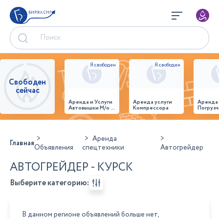
БИРЖА СНГ
Свободен
сейчас
Аренда и Услуги
Аренда услуги
Аренда
Автовышки М/о г.
Компрессора
Погрузч
Домодедово
26,28,32 место
Аренда
Главная
Объявления
спецтехники
Автогрейдер
АВТОГРЕЙДЕР - КУРСК
Выберите категорию:
В данном регионе объявлений больше нет,