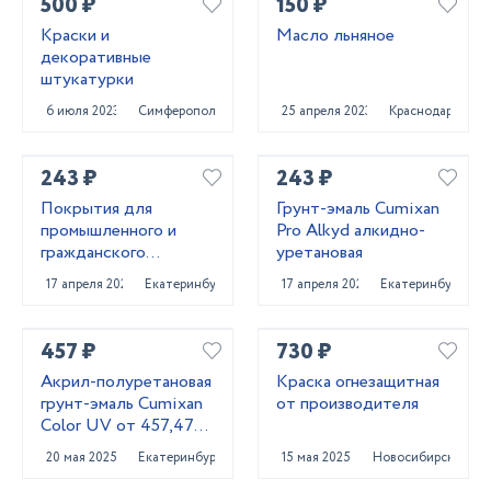
500 ₽
150 ₽
Краски и
Масло льняное
декоративные
штукатурки
6 июля 2023
Симферополь
25 апреля 2023
Краснодар
243 ₽
243 ₽
Покрытия для
Грунт-эмаль Cumixan
промышленного и
Pro Alkyd алкидно-
гражданского
уретановая
строительства от
17 апреля 2025
Екатеринбург
17 апреля 2025
Екатеринбург
поставщика
CUMIXAN
457 ₽
730 ₽
Акрил-полуретановая
Краска огнезащитная
грунт-эмаль Cumixan
от производителя
Color UV от 457,47
рублей
20 мая 2025
Екатеринбург
15 мая 2025
Новосибирск