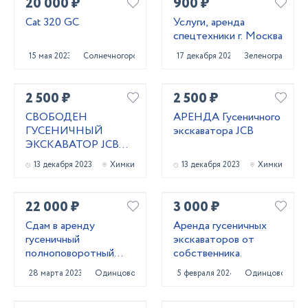
20 000 ₽
900 ₽
Cat 320 GC
Услуги, аренда
спецтехники г. Москва
15 мая 2023
Солнечногорск
17 декабря 2020
Зеленоград
2 500 ₽
2 500 ₽
СВОБОДЕН
АРЕНДА Гусеничного
ГУСЕНИЧНЫЙ
экскаватора JCB
ЭКСКАВАТОР JCB
JS160NLC
13 декабря 2023
Химки
13 декабря 2023
Химки
ГАБАРИТНЫЙ
22 000 ₽
3 000 ₽
Сдам в аренду
Арeнда гусеничных
гусеничный
экcкаваторoв от
полноповоротный
cобственникa.
экскаватор Hitachi
28 марта 2023
Одинцово
5 февраля 2024
Одинцово
ZX180 LCN 5G