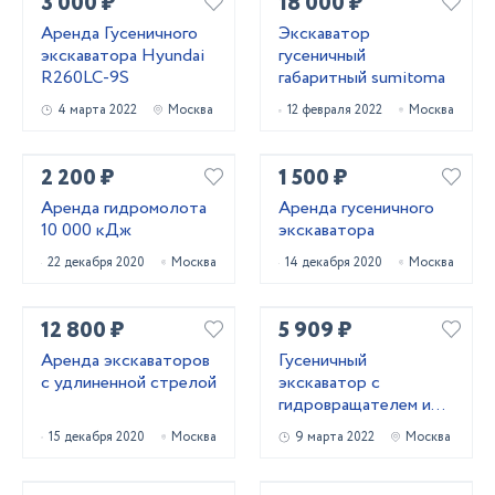
3 000 ₽
18 000 ₽
Аренда Гусеничного
Экскаватор
экскаватора Hyundai
гусеничный
R260LC-9S
габаритный sumitoma
4 марта 2022
Москва
12 февраля 2022
Москва
2 200 ₽
1 500 ₽
Аренда гидромолота
Аренда гусеничного
10 000 кДж
экскаватора
22 декабря 2020
Москва
14 декабря 2020
Москва
12 800 ₽
5 909 ₽
Аренда экскаваторов
Гусеничный
с удлиненной стрелой
экскаватор с
гидровращателем и
вибропогружателем
15 декабря 2020
Москва
9 марта 2022
Москва