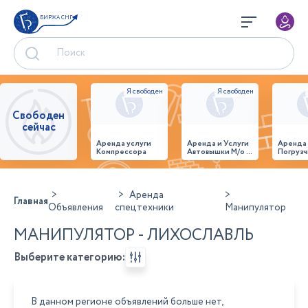
БИРЖА СНГ
Свободен
сейчас
Аренда услуги
Аренда и Услуги
Аренда
Компрессора
Автовышки М/о г.
Погрузч
Домодедово
26,28,32 место
Аренда
Главная
Объявления
спецтехники
Манипулятор
МАНИПУЛЯТОР - ЛИХОСЛАВЛЬ
Выберите категорию:
В данном регионе объявлений больше нет,