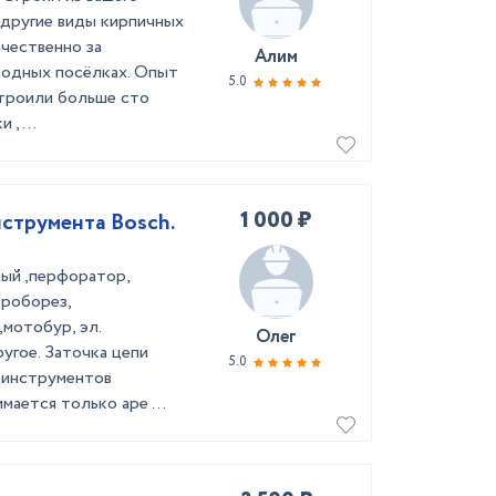
 другие виды кирпичных
ачественно за
Алим
родных посёлках. Опыт
5.0
строили больше сто
, ...
1 000 ₽
нструмента Bosch.
ый ,перфоратор,
троборез,
мотобур, эл.
Олег
угое. Заточка цепи
5.0
х инструментов
мается только аре ...