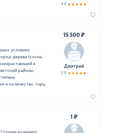
5.0
15 500 ₽
дных условиях
ород дерева (сосна,
 произрастающей в
Дмитрий
ветский районы.
5.0
степень
ем и количество торц
1 ₽
 Строим из вашего