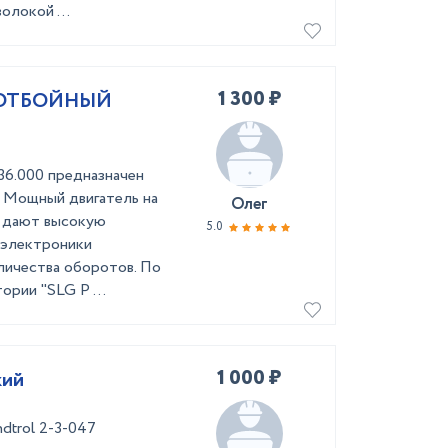
олокой ...
1 300 ₽
 ОТБОЙНЫЙ
36.000 предназначен
. Мощный двигатель на
Олег
ж дают высокую
5.0
 электроники
личества оборотов. По
рии "SLG P ...
1 000 ₽
кий
dtrol 2-3-047