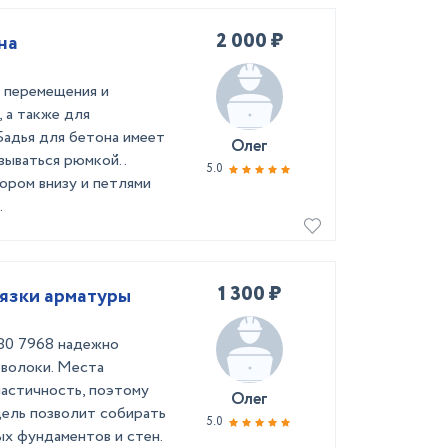
2 000 ₽
на
я перемещения и
 а также для
Бадья для бетона имеет
Олег
ываться рюмкой. .
5.0
вором внизу и петлями
.
1 300 ₽
вязки арматуры
80 7968 надежно
оволоки. Места
астичность, поэтому
Олег
дель позволит собирать
5.0
х фундаментов и стен.