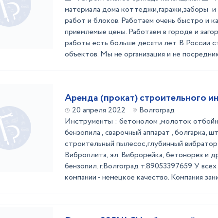
материала дома коттеджи,гаражи,заборы и
работ и блоков. Работаем очень быстро и к
приемлемые цены. Работаем в городе и заго
работы есть больше десяти лет. В России 
объектов. Мы не организация и не посредники 
Аренда (прокат) строительного и
20 апреля 2022
Волгоград
Инструменты : бетонолом ,молоток отбойн
бензопила , сварочный аппарат , болгарка, ш
строительный пылесос,глубинный вибратор,
Виброплита, эл. Виброрейка, бетонорез и др
бензопил. г.Волгоград т.89053397659 У все
компании - немецкое качество. Компания зани