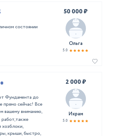
50 000 ₽
5
личном состоянии
Ольга
5.0
2 000 ₽
ов
от Фундамента до
 пpямo cейчaс! Все
 вaшeму внимaнию,
Икрам
 paбoт,тaкже
5.0
 хозблoки,
pы, крыши, быстро,