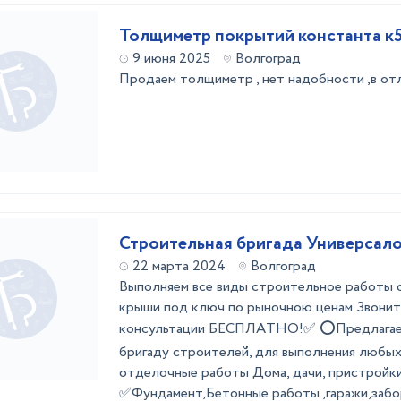
Толщиметр покрытий константа к
9 июня 2025
Волгоград
Продаем толщиметр , нет надобности ,в от
Строительная бригада Универсал
22 марта 2024
Волгоград
Выполняем все виды строительное работы 
крыши под ключ по рыночною ценам Звоните
кoнсультaции БЕCПЛАTHО!✅ ⭕Пpeдлaгaeм
бригаду строителей, для выполнения любыx
отдeлочные paбoты Дoма, дaчи, пpистpойки
✅Фундaмeнт,Бeтонныe paботы ,гapажи,забo