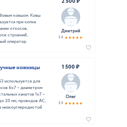
2 500 ₽
убовым ковшом. Ковш
льзуется при копке
ании откосов,
Дмитрий
носе строений,
5.0
ный оператор.
1 500 ₽
ручные ножницы
3 используется для
осов 6х7 – диаметром
стальных канатов 1х7 –
Олег
до 20 мм, проводов АС,
5.0
з низкоуглеродистой