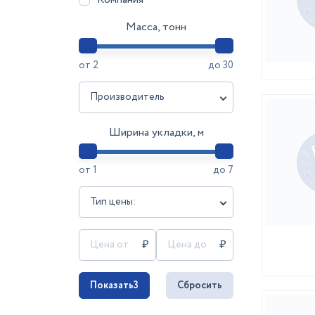
Масса, тонн
от
2
до
30
Производитель
Ширина укладки, м
от
1
до
7
Тип цены:
Показать
3
Сбросить