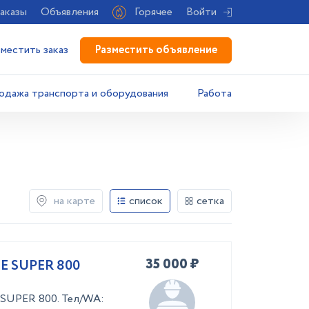
аказы
Объявления
Горячее
Войти
Разместить объявление
зместить заказ
одажа транспорта и оборудования
Работа
на карте
список
сетка
35 000 ₽
LE SUPER 800
 SUPER 800. Тел/WA: