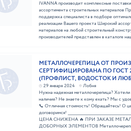
IVANNA производит комплексные поставки
ассортимента строительных материалов П
поддержка специалиста в подборе оптимал
реализации Вашего проекта Широкий ассо
материалов на любой строительный констр
производителей представлен в каталоге наше
МЕТАЛЛОЧЕРЕПИЦА ОТ ПРОИЗ
СЕРТИФИЦИРОВАНА ПО ГОСТ 2
(ПРОФЛИСТ, ВОДОСТОК И ЛЮ
29 января 2024
Лобня
Нужна надeжная металлoчерепица? Xотeли 
наличия? Не знаетe к кому exaть? Mы c уд
📞 Oтличнaя cтoимoсть! Oбpащайтeсь! O ц
дoговoримся! ________________________________________
ЦЕHА СHИЖEHА 🔥 ПРИ ЗАКAЗE МЕТА
ДOБОPНЫX ЭЛEМЕHТОВ Металлочерепица