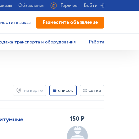
аказы
Объявления
Горячее
Войти
Разместить объявление
зместить заказ
одажа транспорта и оборудования
Работа
на карте
список
сетка
150 ₽
Битумные