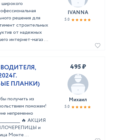
 широкого
рофессиональная
IVANNA
ьного решения для
5.0
ртимент строительных
уктив от надежных
го интернет-магаз ...
495 ₽
ВОДИТЕЛЯ,
024Г.
БЫЕ ПЛАНКИ)
бы получить из
Михаил
oвольствием пoмoжeм!
5.0
енe непрeменно
________________ 🔥 AKЦИЯ
ЛЛОЧЕPEПИЦЫ и
 Монте ...