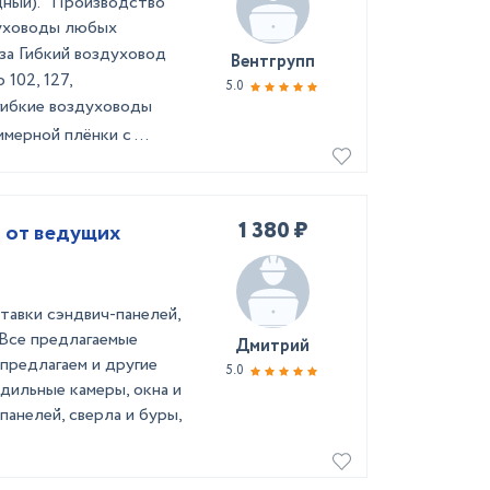
дный). Производство
духоводы любых
за Гибкий воздуховод
Вентгрупп
 102, 127,
5.0
гибкие воздуховоды
мерной плёнки с ...
1 380 ₽
н от ведущих
тавки сэндвич-панелей,
 Все предлагаемые
Дмитрий
 предлагаем и другие
5.0
дильные камеры, окна и
панелей, сверла и буры,