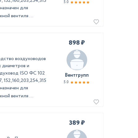
7, 152,160,203,254,315
5.0
назначен для
ной вентиля ...
898 ₽
одство воздуховодов
х диаметров и
здуховод ISO ФС 102
Вентгрупп
7, 152,160,203,254,315
5.0
назначен для
ной вентиля ...
389 ₽