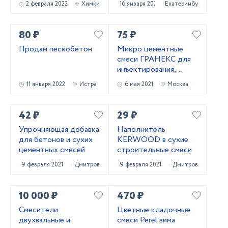
2 февраля 2022
Химки
16 января 2022
Екатеринбург
80 ₽
75 ₽
Продам пескобетон
Микро цементные
смеси ГРАНЕКС для
инъектирования,
укрепления кирпичной
11 января 2022
Истра
6 мая 2021
Москва
кладки
42 ₽
29 ₽
Упрочняющая добавка
Наполнитель
для бетонов и сухих
KERWOOD в сухие
цементных смесей
строительные смеси
9 февраля 2021
Дмитров
9 февраля 2021
Дмитров
10 000 ₽
470 ₽
Смесители
Цветные кладочные
двухвальные и
смеси Perel зима