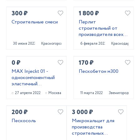
300 ₽
1 800 ₽
Строительные смеси
Перлит
строительный от
производителя всех
марок
30 июня 2023
Красногорск
6 февраля 2023
Краснодар
0 ₽
170 ₽
MAX Injeckt 01 -
Пескобетон м300
однокомпонентный
эластичный
гидроизоляционный
27 апреля 2022
Москва
11 марта 2022
Звенигород
состав
200 ₽
3 000 ₽
Пескосоль
Микрокальцит для
производства
строительных
материалов