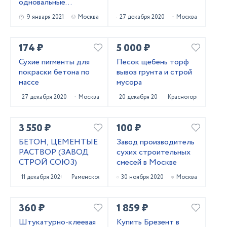
одновальные
С-3,С-6,С-12 торфа,
9 января 2021
Москва
27 декабря 2020
Москва
удобрений, кормов,
стройсмесей, грунта,
мела
174 ₽
5 000 ₽
Сухие пигменты для
Песок щебень торф
покраски бетона по
вывоз грунта и строй
массе
мусора
27 декабря 2020
Москва
20 декабря 2020
Красногорск
3 550 ₽
100 ₽
БЕТОН, ЦЕМЕНТЫЕ
Завод производитель
РАСТВОР (ЗАВОД
сухих строительных
СТРОЙ СОЮЗ)
смесей в Москве
11 декабря 2020
Раменское
30 ноября 2020
Москва
360 ₽
1 859 ₽
Штукатурно-клеевая
Купить Брезент в