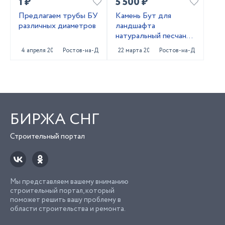
1 ₽
5 500 ₽
Предлагаем трубы БУ
Камень Бут для
различных диаметров
ландшафта
натуральный песчаник
природный
4 апреля 2022
Ростов-на-Дону
22 марта 2022
Ростов-на-Дону
БИРЖА СНГ
Строительный портал
Мы представляем вашему вниманию
строительный портал, который
поможет решить вашу проблему в
области строительства и ремонта.