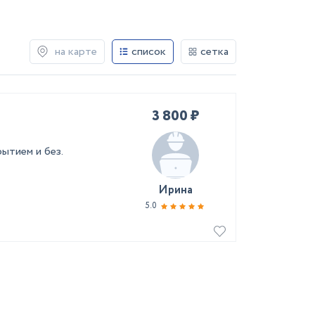
на карте
список
сетка
3 800 ₽
ытием и без.
Ирина
5.0