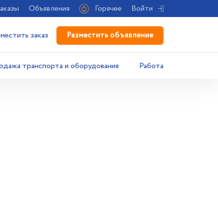
аказы
Объявления
Горячее
Войти
Разместить объявление
зместить заказ
одажа транспорта и оборудования
Работа