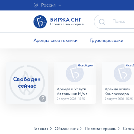
Россия
БИРЖА СНГ
Строительный портал
Аренда спецтехники
Грузоперевозки
Свободен
сейчас
Аренда и Услуги
Аренда услуги
Автовышки М/о г.
Компрессора
Домодедово
7 августа 2026 | 15:25
7 августа 2026 | 15:25
26,28,32 место
Главная
Объявления
Пиломатериалы
Стро