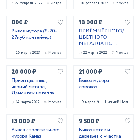
22 февраля 2022
Истра
10 февраля 2022
Москва
800 ₽
18 000 ₽
Вывоз мусора (8-20-
ПРИЁМ ЧЁРНОГО/
27куб контейнер)
ЦВЕТНОГО
МЕТАЛЛА ПО
ВЫСОКОЙ ЦЕНЕ
25 марта 2023
Москва
22 марта 2022
Москва
20 000 ₽
21 000 ₽
Приём цветные,
Вывоз мусора
чёрный металл,
ломовоз
Демонтаж металла
конструкции
14 марта 2022
Москва
19 марта 2025
Нижний Новгород
13 000 ₽
9 500 ₽
Вывоз строительного
Вывоз веток и
мусора Камаз
деревьев с участка