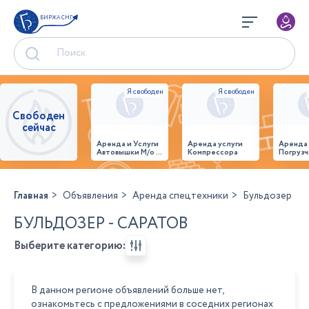
БИРЖА СНГ
Свободен
сейчас
Аренда и Услуги
Аренда услуги
Аренда
Автовышки М/о г.
Компрессора
Погрузч
Домодедово
26,28,32 место
Главная
Объявления
Аренда спецтехники
Бульдозер
БУЛЬДОЗЕР - САРАТОВ
Выберите категорию:
В данном регионе объявлений больше нет,
ознакомьтесь с предложениями в соседних регионах