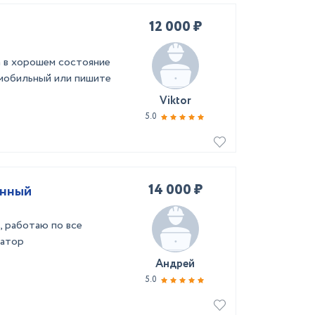
12 000 ₽
а в хорошем состояние
 мобильный или пишите
Viktor
5.0
14 000 ₽
анный
, работаю по все
уатор
Андрей
5.0