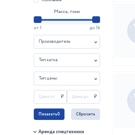
Масса, тонн
от
1
до
16
Производитель
Тип катка
Тип цены:
Показать
0
Сбросить
Аренда спецтехники