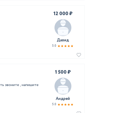
12 000 ₽
Давид
5.0
1 500 ₽
ь звоните , напишите
Андрей
5.0