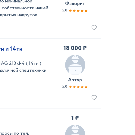
по минимальной
Фаворит
в собственности нашей
5.0
скрытых накруток.
18 000 ₽
н и 14тн
AG 213 d-4 ( 14тн )
азличной спецтехники
Артур
5.0
1 ₽
просы по тел.