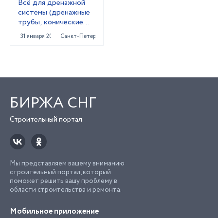
Всё для дренажной
системы (дренажные
трубы, конические
колодцы,трубы под
31 января 2024
Санкт-Петербург
заезд)
БИРЖА СНГ
Строительный портал
Мы представляем вашему вниманию
строительный портал, который
поможет решить вашу проблему в
области строительства и ремонта.
Мобильное приложение