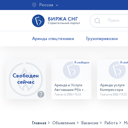
Россия
БИРЖА СНГ
Строительный портал
Аренда спецтехники
Грузоперевозки
Свободен
сейчас
Аренда и Услуги
Аренда услуги
Автовышки М/о г.
Компрессора
Домодедово
7 августа 2026 | 15:25
7 августа 2026 | 15:25
26,28,32 место
Главная
Объявления
Вакансия
Работа
М