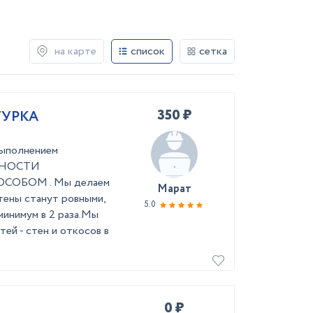
на карте
список
сетка
350 ₽
ТУРКА
выпoлнениeм
ЖНОСTИ
ОБОM . Мы делаем
Марат
тены станут ровными,
5.0
минимум в 2 раза.Мы
ей - стен и откосов в
0 ₽