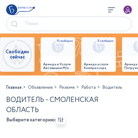
БИРЖА СНГ
Свободен
сейчас
Аренда и Услуги
Аренда услуги
Аренда
Автовышки М/о г.
Компрессора
Погрузч
Домодедово
26,28,32 место
Главная
Объявления
Резюме
Работа
Водитель
ВОДИТЕЛЬ - СМОЛЕНСКАЯ
ОБЛАСТЬ
Выберите категорию: