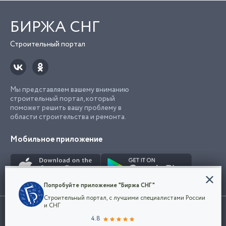
БИРЖА СНГ
Строительный портал
Мы представляем вашему вниманию
строительный портал, который
поможет решить вашу проблему в
области строительства и ремонта.
Мобильное приложение
Конфиденциальность
Попробуйте приложение "Биржа СНГ"
Мы используем файлы cookie, чтобы сделать
Строительный портал, с лучшими специалистами России
наш сайт удобным для каждого
Использование сайта, в том числе подача объявлений, означает
и СНГ
пользователя. Оставаясь на сайте,
ОК
согласие с
пользовательским соглашением
. Все логотипы и торговые
4.8
вы соглашаетесь
марки представленные на сайте являются собственностью их