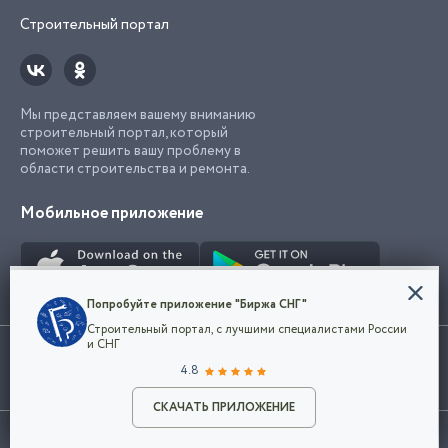
Строительный портал
Мы представляем вашему вниманию
строительный портал, который
поможет решить вашу проблему в
области строительства и ремонта.
Мобильное приложение
Конфиденциальность
Попробуйте приложение "Биржа СНГ"
Мы используем файлы cookie, чтобы сделать
Строительный портал, с лучшими специалистами России
наш сайт удобным для каждого
Использование сайта, в том числе подача объявлений, означает
и СНГ
пользователя. Оставаясь на сайте,
ОК
согласие с
пользовательским соглашением
. Все логотипы и торговые
4.8
вы соглашаетесь
марки представленные на сайте являются собственностью их
с
Политикой конфиденциальности компании
владельца.
Разместить объявление
и принимаете условия использования cookie.
СКАЧАТЬ ПРИЛОЖЕНИЕ
©2026
Биржа СНГ