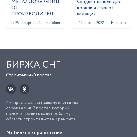
МЕТАЛЛОЧЕРЕПИЦА
Сэндвич-панели для
ОТ
кровли и стен от
ПРОИЗВОДИТЕЛЯ,
ведущих
СЕРТИФИЦИРОВАНА
производителей
29 января 2024
Лобня
14 апреля 2022
Иваново
ПО ГОСТ 2024Г.
России
(ПРОФЛИСТ,
ВОДОСТОК И
ЛЮБЫЕ ПЛАНКИ)
БИРЖА СНГ
Строительный портал
Мы представляем вашему вниманию
строительный портал, который
поможет решить вашу проблему в
области строительства и ремонта.
Мобильное приложение