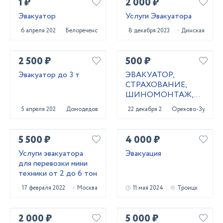
1 ₽
2 000 ₽
Эвакуатор
Услуги Эвакуатора
6 апреля 2023
Белореченск
8 декабря 2023
Динская
2 500 ₽
500 ₽
Эвакуатор до 3 т
ЭВАКУАТОР,
СТРАХОВАНИЕ,
ШИНОМОНТАЖ,
ОФОРМЛЕНИЕ
5 апреля 2024
Домодедово
22 декабря 2020
Орехово-Зуево
КУПЛИ-ПРОДАЖИ,
ИЗГОТОВЛЕНИЕ
КЛЮЧЕЙ
5 500 ₽
4 000 ₽
Услуги эвакуатора
Эвакуация
для перевозки мини
техники от 2 до 6 тон
17 февраля 2022
Москва
11 мая 2024
Троицк
2 000 ₽
5 000 ₽