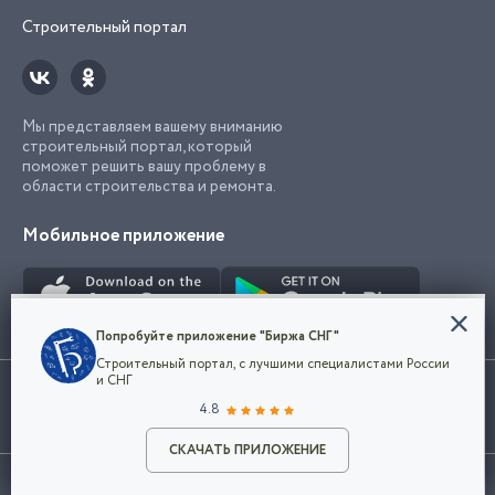
Строительный портал
Мы представляем вашему вниманию
строительный портал, который
поможет решить вашу проблему в
области строительства и ремонта.
Мобильное приложение
Конфиденциальность
Попробуйте приложение "Биржа СНГ"
Мы используем файлы cookie, чтобы сделать
Строительный портал, с лучшими специалистами России
наш сайт удобным для каждого
Использование сайта, в том числе подача объявлений, означает
и СНГ
пользователя. Оставаясь на сайте,
ОК
согласие с
пользовательским соглашением
. Все логотипы и торговые
4.8
вы соглашаетесь
марки представленные на сайте являются собственностью их
с
Политикой конфиденциальности компании
владельца.
Разместить объявление
и принимаете условия использования cookie.
СКАЧАТЬ ПРИЛОЖЕНИЕ
©2026
Биржа СНГ