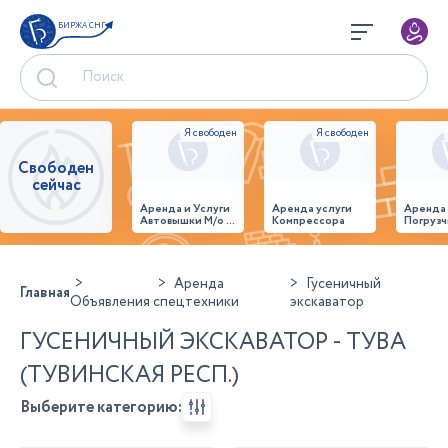
БИРЖА СНГ
Свободен
сейчас
Аренда и Услуги
Аренда услуги
Аренда
Автовышки М/о г.
Компрессора
Погрузч
Домодедово
26,28,32 место
Аренда
Гусеничный
Главная
Объявления
спецтехники
экскаватор
ГУСЕНИЧНЫЙ ЭКСКАВАТОР - ТУВА
(ТУВИНСКАЯ РЕСП.)
Выберите категорию: