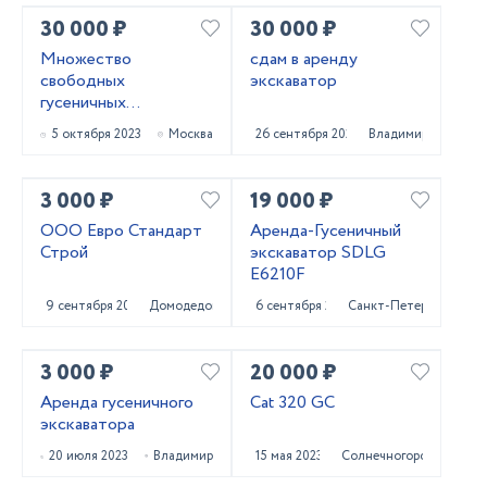
30 000 ₽
30 000 ₽
Множество
сдам в аренду
свободных
экскаватор
гусеничных
экскаваторов
5 октября 2023
Москва
26 сентября 2023
Владимир
3 000 ₽
19 000 ₽
ООО Евро Стандарт
Аренда-Гусеничный
Строй
экскаватор SDLG
E6210F
9 сентября 2023
Домодедово
6 сентября 2023
Санкт-Петербург
3 000 ₽
20 000 ₽
Аренда гусеничного
Cat 320 GC
экскаватора
20 июля 2023
Владимир
15 мая 2023
Солнечногорск