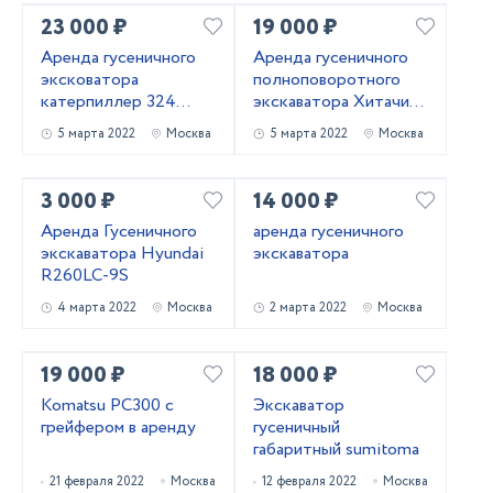
23 000 ₽
19 000 ₽
Аренда гусеничного
Аренда гусеничного
эксковатора
полноповоротного
катерпиллер 324
экскаватора Хитачи
ковш 1.7 куба
240
5 марта 2022
Москва
5 марта 2022
Москва
3 000 ₽
14 000 ₽
Аренда Гусеничного
аренда гусеничного
экскаватора Hyundai
экскаватора
R260LC-9S
4 марта 2022
Москва
2 марта 2022
Москва
19 000 ₽
18 000 ₽
Komatsu PC300 с
Экскаватор
грейфером в аренду
гусеничный
габаритный sumitoma
21 февраля 2022
Москва
12 февраля 2022
Москва