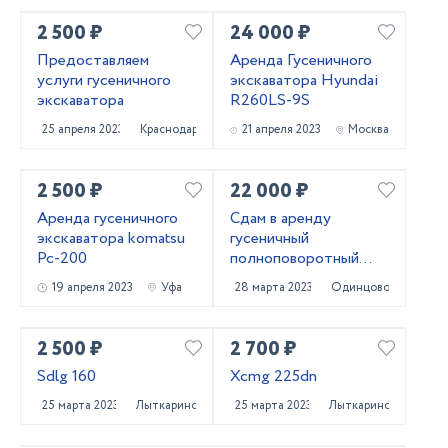
2 500 ₽
24 000 ₽
Предоставляем
Аренда Гусеничного
услуги гусеничного
экскаватора Hyundai
экскаватора
R260LS-9S
25 апреля 2023
Краснодар
21 апреля 2023
Москва
2 500 ₽
22 000 ₽
Аренда гусеничного
Сдам в аренду
экскаватора komatsu
гусеничный
Pc-200
полноповоротный
экскаватор Hitachi
19 апреля 2023
Уфа
28 марта 2023
Одинцово
ZX180 LCN 5G
2 500 ₽
2 700 ₽
Sdlg 160
Xcmg 225dn
25 марта 2023
Лыткарино
25 марта 2023
Лыткарино