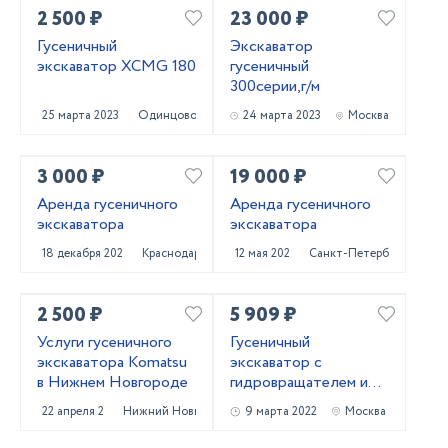
2 500 ₽
23 000 ₽
Гусеничный
Экскаватор
экскаватор XCMG 180
гусеничный
300серии,г/м
25 марта 2023
Одинцово
24 марта 2023
Москва
3 000 ₽
19 000 ₽
Аренда гусеничного
Аренда гусеничного
экскаватора
экскаватора
18 декабря 2022
Краснодар
12 мая 2022
Санкт-Петербург
2 500 ₽
5 909 ₽
Услуги гусеничного
Гусеничный
экскаватора Komatsu
экскаватор с
в Нижнем Новгороде
гидровращателем и
вибропогружателем
22 апреля 2022
Нижний Новгород
9 марта 2022
Москва