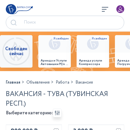
БИРЖА СНГ
Свободен
сейчас
Аренда и Услуги
Аренда услуги
Аренда
Автовышки М/о г.
Компрессора
Погрузч
Домодедово
26,28,32 место
Главная
Объявления
Работа
Вакансия
ВАКАНСИЯ - ТУВА (ТУВИНСКАЯ
РЕСП.)
Выберите категорию: