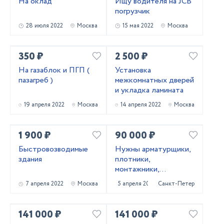
На оклад
Ищу водителя на JCB
погрузчик
28 июля 2022
Москва
15 мая 2022
Москва
350 ₽
2 500 ₽
На газаблок и ПГП (
Установка
пазагреб )
межкомнатных дверей
и укладка ламината
19 апреля 2022
Москва
14 апреля 2022
Москва
1 900 ₽
90 000 ₽
Быстровозводимые
Нужны арматурщики,
здания
плотники,
монтажники,
сварщики, бетонщики,
7 апреля 2022
Москва
5 апреля 2022
Санкт-Петербург
стропальщики,
разнорабочие ...
141 000 ₽
141 000 ₽