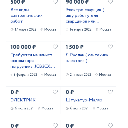
500 ₽
90 000 ₽
Все виды
Электро сварщик (
сантехнических
ищу работу для
работ.
сварщиков или
водителя )
17 марта 2022
Москва
14 марта 2022
Москва
100 000 ₽
1 500 ₽
Требуется машинист
Я Руслан ( сантехник
эсковатора
электрик )
погрузчика. JCB3CX.
Зарплата. 100000₽
3 февраля 2022
Москва
2 января 2022
Москва
0 ₽
0 ₽
ЭЛЕКТРИК
Штукатур-Маляр
6 июля 2021
Москва
6 июля 2021
Москва
0 ₽
0 ₽