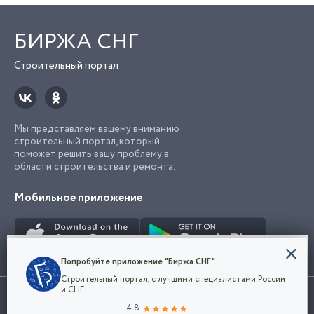
БИРЖА СНГ
Строительный портал
Мы представляем вашему вниманию
строительный портал, который
поможет решить вашу проблему в
области строительства и ремонта.
Мобильное приложение
Конфиденциальность
Попробуйте приложение "Биржа СНГ"
Мы используем файлы cookie, чтобы сделать
Строительный портал, с лучшими специалистами России
наш сайт удобным для каждого
Использование сайта, в том числе подача объявлений, означает
и СНГ
пользователя. Оставаясь на сайте,
ОК
согласие с
пользовательским соглашением
. Все логотипы и торговые
4.8
вы соглашаетесь
марки представленные на сайте являются собственностью их