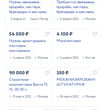
Нужны звеньевые,
Требуются звеньевые,
прорабы, мастера,
прорабы, мастера,
бригадиры и зам-замы
бригадиры и зам-замы
5 апреля 2022
Санкт-Петербург
5 апреля 2022
Москва
54 000 ₽
4 100 ₽
Нужны арматурщики,
Монолитчики
плотники,
монтажники,
сварщики, бетонщики,
5 апреля 2022
Москва
2 апреля 2022
Ростов
стропальщики,
разнорабочие ...
90 000 ₽
350 ₽
Строители-
МЕХАНИЗИРОВАННАЯ
монолитчики Вахта 15
ШТУКАТУРКА
15, 30 30 с
проживанием,
31 марта 2022
Москва
18 марта 2022
Москва
питанием