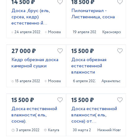
14 500 ₽
18 500 ₽
Доска ,брус (ель,
Пиломатериал -
срсеа, кедр)
Лиственница, сосна
естественно й
влажности
24 апреля 2022
Москва
19 апреля 2022
Красноярск
27 000 ₽
15 500 ₽
Кедр обрезная доска
Доска обрезная
камерной сушки
естестеенной
влажности
15 апреля 2022
Москва
6 апреля 2022
Архангельск
15 500 ₽
15 500 ₽
Доска естественной
Доска естественной
влажности( ель,
влажности( ель,
сосна).
сосна) от
производителя
3 апреля 2022
Калуга
30 марта 2022
Нижний Новгород