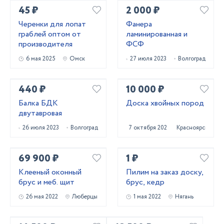
45 ₽
2 000 ₽
Черенки для лопат
Фанера
граблей оптом от
ламинированная и
производителя
ФСФ
6 мая 2025
Омск
27 июля 2023
Волгоград
440 ₽
10 000 ₽
Балка БДК
Доска хвойных пород
двутавровая
26 июля 2023
Волгоград
7 октября 2022
Красноярск
69 900 ₽
1 ₽
Клееный оконный
Пилим на заказ доску,
брус и меб. щит
брус, кедр
26 мая 2022
Люберцы
1 мая 2022
Нягань