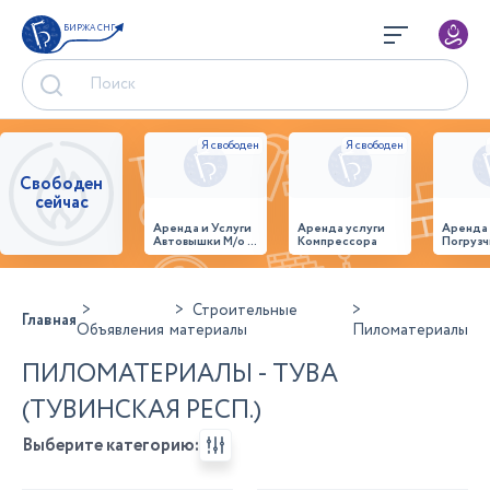
БИРЖА СНГ
Свободен
сейчас
Аренда и Услуги
Аренда услуги
Аренда
Автовышки М/о г.
Компрессора
Погрузч
Домодедово
26,28,32 место
Строительные
Главная
Объявления
материалы
Пиломатериалы
ПИЛОМАТЕРИАЛЫ - ТУВА
(ТУВИНСКАЯ РЕСП.)
Выберите категорию: