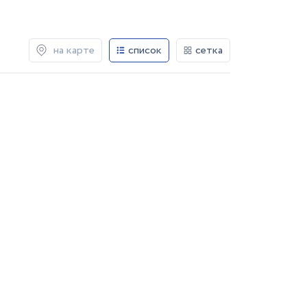
на карте
список
сетка