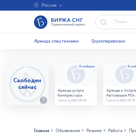
Россия
БИРЖА СНГ
Строительный портал
Аренда спецтехники
Грузоперевозки
Свободен
сейчас
Аренда услуги
Аренда и Услуги
Компрессора
Автовышки М/о г
Домодедово
5 августа 2026 | 09:18
5 августа 2026 | 09:18
26,28,32 место
Главная
Объявления
Резюме
Работа
Пр